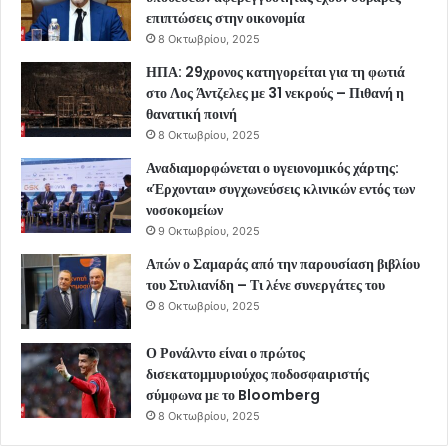
επιπτώσεις στην οικονομία
8 Οκτωβρίου, 2025
ΗΠΑ: 29χρονος κατηγορείται για τη φωτιά
στο Λος Άντζελες με 31 νεκρούς – Πιθανή η
θανατική ποινή
8 Οκτωβρίου, 2025
Αναδιαμορφώνεται ο υγειονομικός χάρτης:
«Έρχονται» συγχωνεύσεις κλινικών εντός των
νοσοκομείων
9 Οκτωβρίου, 2025
Απών ο Σαμαράς από την παρουσίαση βιβλίου
του Στυλιανίδη – Τι λένε συνεργάτες του
8 Οκτωβρίου, 2025
Ο Ρονάλντο είναι ο πρώτος
δισεκατομμυριούχος ποδοσφαιριστής
σύμφωνα με το Bloomberg
8 Οκτωβρίου, 2025