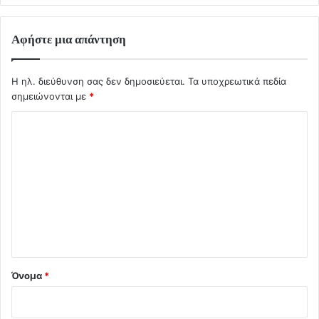
Αφήστε μια απάντηση
Η ηλ. διεύθυνση σας δεν δημοσιεύεται.
Τα υποχρεωτικά πεδία
σημειώνονται με
*
Σ
χ
ό
λ
ι
ο
*
Όνομα
*