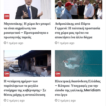
Μητσοτάκης: Η χώρα δεν μπορεί
Ανδρουλάκης από Πόρτο
να είναι αιχμάλωτη του
Γερμενό: Η πολιτική προστασία
ρουσφετιού – Προτεραιότητα ο
στη χώρα μας πρέπει να
πρωτογενής τομεάς
αποκτήσει ένα άλλο δόγμα
1 ημέρα ago
1 ημέρα ago
Η «επόμενη ημέρα» των
Ηλεκτρική διασύνδεση Ελλάδας
πυρόπληκτων το μεγάλο
– Κύπρου: Υπογραφές για την
στοίχημα της κυβέρνησης- Σε
είσοδο της γαλλικής Meridiam
θέσεις μάχης η αντιπολίτευση
στο έργο
2 ημέρες ago
2 ημέρες ago