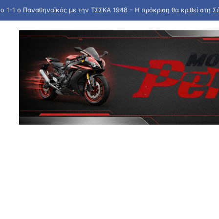
το 1-1 ο Παναθηναϊκός με την ΤΣΣΚΑ 1948 – Η πρόκριση θα κριθεί στη Σ