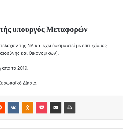
ρωτής υπουργός Μεταφορών
τελεχών της ΝΔ και έχει δοκιμαστεί με επιτυχία ως
αιοσύνης και Οικονομικών).
ή από το 2019.
 Ευρωπαϊκό Δίκαιο.
erest
Reddit
VKontakte
Odnoklassniki
Pocket
Share via Email
Print