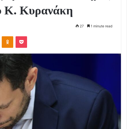
υ Κ. Κυρανάκη
27
1 minute read
VKontakte
Odnoklassniki
Pocket