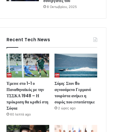
συνεργάτες του
8 Οκτωβρίου, 2025
Recent Tech News
Έμεινε στο 1-1 ο
Σύμη: Στον 8ο
Παναθηναϊκός με την
αγνοούμενο Γερμανό
ΤΣΣΚΑ 1948 – Η
τουρίστα ανήκει η
πρόκριση θα κριθεί στη
σορός που εντοπίστηκε
Σόφια
2 ώρες ago
60 λεπτά ago