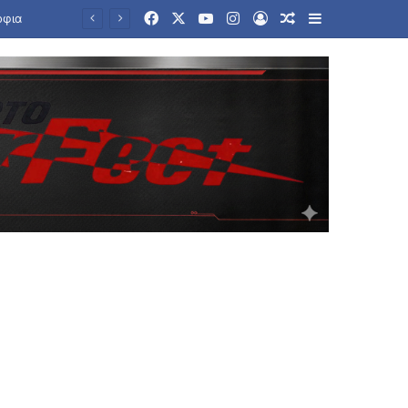
Facebook
X
YouTube
Instagram
Log In
Random Article
Sidebar
όφια