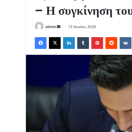
– Η συγκίνηση το
Send
admin
13 Ιουνίου, 2026
an
Facebook
X
LinkedIn
Tumblr
Pinterest
Reddit
email