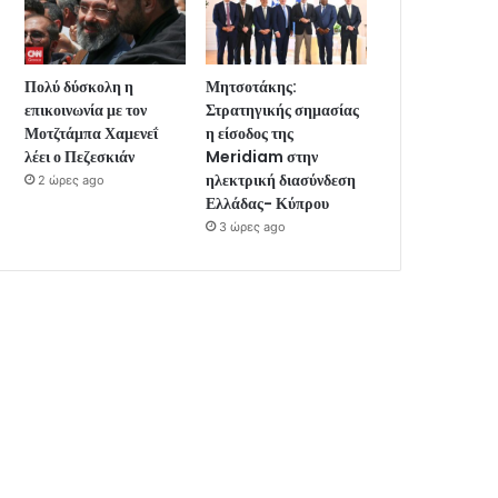
Πολύ δύσκολη η
Μητσοτάκης:
επικοινωνία με τον
Στρατηγικής σημασίας
Μοτζτάμπα Χαμενεΐ
η είσοδος της
λέει ο Πεζεσκιάν
Meridiam στην
ηλεκτρική διασύνδεση
2 ώρες ago
Ελλάδας- Κύπρου
3 ώρες ago