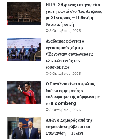
ΗΠΑ: 29χρονος κατηγορείται
για τη φωτιά στο Λος Άντζελες
με 31 νεκρούς – Πιθανή η
θανατική ποινή
8 Οκτωβρίου, 2025
Αναδιαμορφώνεται ο
υγειονομικός χάρτης:
«Έρχονται» συγχωνεύσεις
κλινικών εντός των
νοσοκομείων
9 Οκτωβρίου, 2025
Ο Ρονάλντο είναι ο πρώτος
δισεκατομμυριούχος
ποδοσφαιριστής σύμφωνα με
το Bloomberg
8 Οκτωβρίου, 2025
Απών ο Σαμαράς από την
παρουσίαση βιβλίου του
Στυλιανίδη – Τι λένε