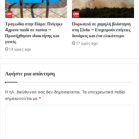
Τραγωδία στην Πάρο: Πνίγηκε
Πυρκαγιά σε χαμηλή βλάστηση
4χρονο παιδί σε πισίνα –
στη Σίνδο – Επιχειρούν επίγειες
Προσήχθησαν ιδιοκτήτης και
δυνάμεις και ένα ελικόπτερο
γονείς
17 ώρες ago
14 ώρες ago
Αφήστε μια απάντηση
Η ηλ. διεύθυνση σας δεν δημοσιεύεται.
Τα υποχρεωτικά πεδία
σημειώνονται με
*
Σ
χ
ό
λ