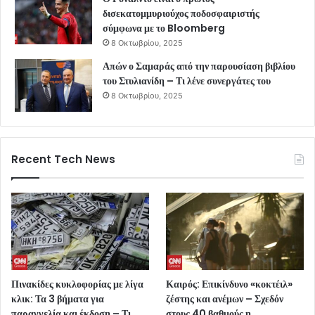
δισεκατομμυριούχος ποδοσφαιριστής
σύμφωνα με το Bloomberg
8 Οκτωβρίου, 2025
Απών ο Σαμαράς από την παρουσίαση βιβλίου
του Στυλιανίδη – Τι λένε συνεργάτες του
8 Οκτωβρίου, 2025
Recent Tech News
Πινακίδες κυκλοφορίας με λίγα
Καιρός: Επικίνδυνο «κοκτέιλ»
κλικ: Τα 3 βήματα για
ζέστης και ανέμων – Σχεδόν
παραγγελία και έκδοση – Τι
στους 40 βαθμούς η