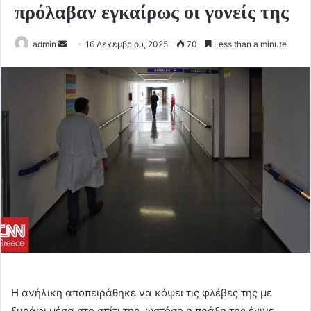
πρόλαβαν εγκαίρως οι γονείς της
Send
admin
16 Δεκεμβρίου, 2025
70
Less than a minute
an
email
Η ανήλικη αποπειράθηκε να κόψει τις φλέβες της με
ξυράφι μέσα στο σπίτι της, ωστόσο η πράξη της έγινε