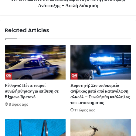
Ανάπτυξης - Διπλή διάκριση
Related Articles
Ρέθυμνο: Πέντε νεαροί
Κομοτηνή: Στο νοσοκομείο
συνελήφθησαν για επίθεση σε
ανήλικος μετά από κατανάλωση
51χρονο Βρετανό
αλκοόλ – Συνελήφθη υπάλληλος
του καταστήματος
8 ώρες ago
11 ώρες ago