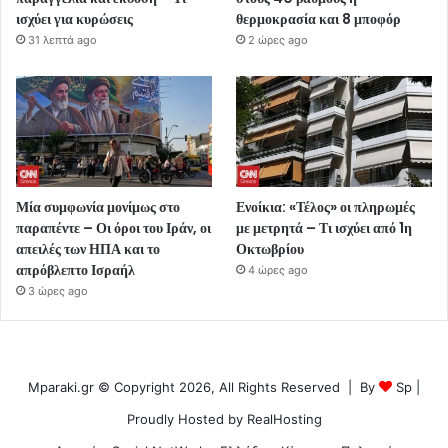
ισχύει για κυρώσεις
θερμοκρασία και 8 μποφόρ
31 λεπτά ago
2 ώρες ago
Μία συμφωνία μονίμως στο
Ενοίκια: «Τέλος» οι πληρωμές
παραπέντε – Οι όροι του Ιράν, οι
με μετρητά – Τι ισχύει από 1η
απειλές των ΗΠΑ και το
Οκτωβρίου
απρόβλεπτο Ισραήλ
4 ώρες ago
3 ώρες ago
Mparaki.gr © Copyright 2026, All Rights Reserved | By
Sp
|
Proudly Hosted by
RealHosting