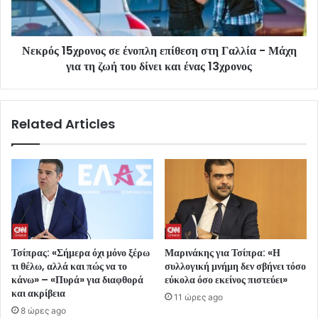
Νεκρός 15χρονος σε ένοπλη επίθεση στη Γαλλία - Μάχη
για τη ζωή του δίνει και ένας 13χρονος
Related Articles
Τσίπρας: «Σήμερα όχι μόνο ξέρω
Μαρινάκης για Τσίπρα: «Η
τι θέλω, αλλά και πώς να το
συλλογική μνήμη δεν σβήνει τόσο
κάνω» – «Πυρά» για διαφθορά
εύκολα όσο εκείνος πιστεύει»
και ακρίβεια
11 ώρες ago
8 ώρες ago