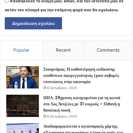
Αποθήκευσε το όνομά μου, email, και τον ιστότοπο μου σε
αυτόν τον πλοηγό για την επόμενη φορά που θα σχολιάσω.
Popular
Recent
Comments
Στουρνάρας: Η καθυστέρηση εκδίκασης
υποθέσεων αφερεγγυότητας έχουν σοβαρές
επιπτώσεις στην οικονομία
8 Οκτωβρίου, 2025
ΗΠΑ: 29χρονος κατηγορείται για τη φωτιά
στο Λος Άντζελες με 31 νεκρούς – Πιθανή η
θανατική ποινή
8 Οκτωβρίου, 2025
Αναδιαμορφώνεται ο υγειονομικός χάρτης:
«Έρχονται» συγχωνεύσεις κλινικών εντός των