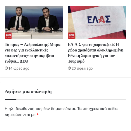
Τσίπρας – Ανδρουλάκης: Μπρα
ΕΛ.Α.Σ για το χωροταξικό: Η
ντε φερ για εναλλακτικές
χώρα χρειάζεται ολοκληρωμένη
«απαντήσεις» στην ακρίβεια
Εθνική Στρατηγική για τον
ενόψει… ΔΕΘ
Τουρισμό
14 ώρες ago
20 ώρες ago
Αφήστε μια απάντηση
Η ηλ. διεύθυνση σας δεν δημοσιεύεται.
Τα υποχρεωτικά πεδία
σημειώνονται με
*
Σ