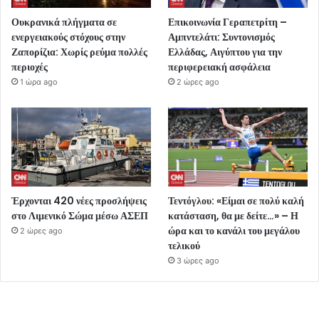
Ουκρανικά πλήγματα σε
Επικοινωνία Γεραπετρίτη –
ενεργειακούς στόχους στην
Αμπντελάτι: Συντονισμός
Ζαπορίζια: Χωρίς ρεύμα πολλές
Ελλάδας, Αιγύπτου για την
περιοχές
περιφερειακή ασφάλεια
1 ώρα ago
2 ώρες ago
Έρχονται 420 νέες προσλήψεις
Τεντόγλου: «Είμαι σε πολύ καλή
στο Λιμενικό Σώμα μέσω ΑΣΕΠ
κατάσταση, θα με δείτε…» – Η
ώρα και το κανάλι του μεγάλου
2 ώρες ago
τελικού
3 ώρες ago