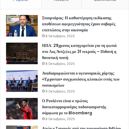
Στουρνάρας: Η καθυστέρηση εκδίκασης
υποθέσεων αφερεγγυότητας έχουν σοβαρές
επιπτώσεις στην οικονομία
8 Οκτωβρίου, 2025
ΗΠΑ: 29χρονος κατηγορείται για τη φωτιά
στο Λος Άντζελες με 31 νεκρούς – Πιθανή η
θανατική ποινή
8 Οκτωβρίου, 2025
Αναδιαμορφώνεται ο υγειονομικός χάρτης:
«Έρχονται» συγχωνεύσεις κλινικών εντός των
νοσοκομείων
9 Οκτωβρίου, 2025
Ο Ρονάλντο είναι ο πρώτος
δισεκατομμυριούχος ποδοσφαιριστής
σύμφωνα με το Bloomberg
8 Οκτωβρίου, 2025
Απών ο Σαμαράς από την παρουσίαση βιβλίου