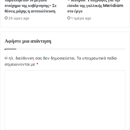
στοίχημα της κυβέρνησης- Σε
είσοδο της γαλλικής Meridiam
θέσεις μάχης η αντιπολίτευση
στο έργο
24 ώρες ago
1 ημέρα ago
Αφήστε μια απάντηση
Η ηλ. διεύθυνση σας δεν δημοσιεύεται.
Τα υποχρεωτικά πεδία
σημειώνονται με
*
Σ
χ
ό
λ
ι
ο
*