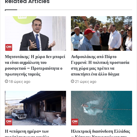
Related Articles
Μητσοτάκης: Η χώρα δεν μπορεί
Ανδρουλάκης από Πόρτο
να είναι αιχμάλωτη του
Γερμενό: Η πολιτική προστασία
ρουσφετιού – Προτεραιότητα ο
στη χώρα μας πρέπει να
πρωτογενής τομεάς
αποκτήσει ένα άλλο δόγμα
18 ώρες ago
21 ώρες ago
Η «επόμενη ημέρα» των
Ηλεκτρική διασύνδεση Ελλάδας
πυρόπληκτων το μεγάλο
– Κύπρου: Υπογραφές για την