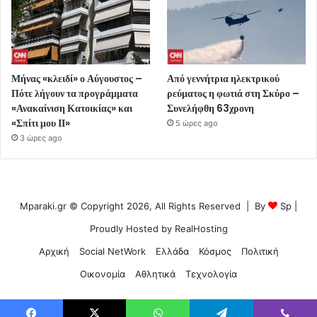
Μήνας «κλειδί» ο Αύγουστος –
Από γεννήτρια ηλεκτρικού
Πότε λήγουν τα προγράμματα
ρεύματος η φωτιά στη Σκύρο –
«Ανακαίνιση Κατοικίας» και
Συνελήφθη 63χρονη
«Σπίτι μου ΙΙ»
5 ώρες ago
3 ώρες ago
Mparaki.gr © Copyright 2026, All Rights Reserved | By
Sp
|
Proudly Hosted by
RealHosting
Αρχική
Social NetWork
Ελλάδα
Κόσμος
Πολιτική
Οικονομία
Αθλητικά
Τεχνολογία