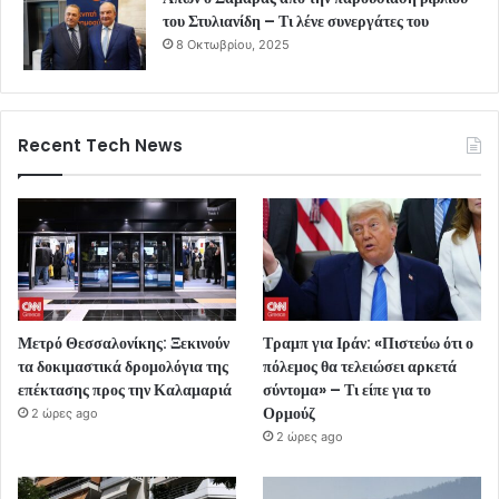
του Στυλιανίδη – Τι λένε συνεργάτες του
8 Οκτωβρίου, 2025
Recent Tech News
Μετρό Θεσσαλονίκης: Ξεκινούν
Τραμπ για Ιράν: «Πιστεύω ότι ο
τα δοκιμαστικά δρομολόγια της
πόλεμος θα τελειώσει αρκετά
επέκτασης προς την Καλαμαριά
σύντομα» – Τι είπε για το
Ορμούζ
2 ώρες ago
2 ώρες ago