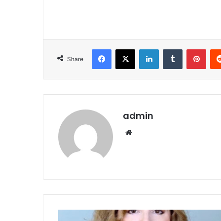
Facebook
X
LinkedIn
Tumblr
Pint
Share
admin
Website