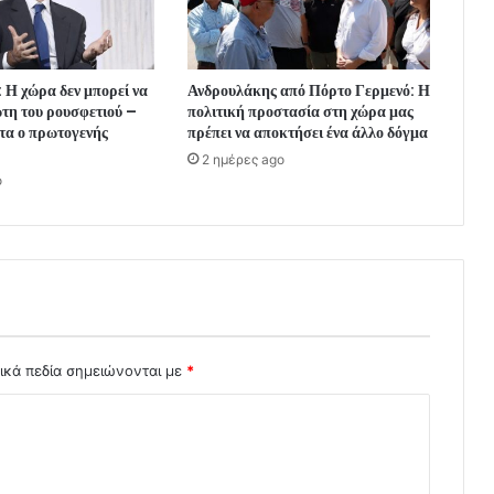
 Η χώρα δεν μπορεί να
Ανδρουλάκης από Πόρτο Γερμενό: Η
ωτη του ρουσφετιού –
πολιτική προστασία στη χώρα μας
τα ο πρωτογενής
πρέπει να αποκτήσει ένα άλλο δόγμα
2 ημέρες ago
o
ικά πεδία σημειώνονται με
*