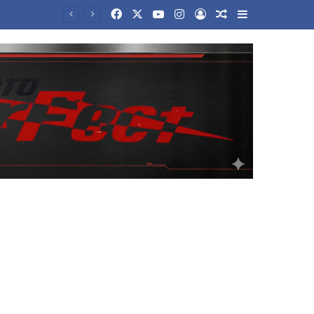
Facebook
X
YouTube
Instagram
Log In
Random Article
Sidebar
Νέα αρχεία με UFO αποχαρακτήρισε η κυβέρνηση Τραμπ – Οι ανεξήγητες θεάσεις και τα αντικείμενα