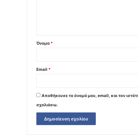
λ
ι
ο
*
Όνομα
*
Email
*
Αποθήκευσε το όνομά μου, email, και τον ιστό
σχολιάσω.