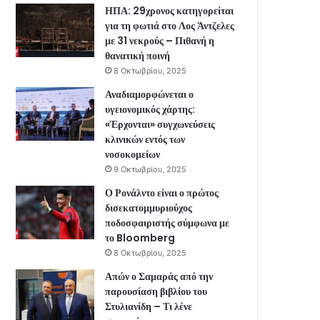
ΗΠΑ: 29χρονος κατηγορείται
για τη φωτιά στο Λος Άντζελες
με 31 νεκρούς – Πιθανή η
θανατική ποινή
8 Οκτωβρίου, 2025
Αναδιαμορφώνεται ο
υγειονομικός χάρτης:
«Έρχονται» συγχωνεύσεις
κλινικών εντός των
νοσοκομείων
9 Οκτωβρίου, 2025
Ο Ρονάλντο είναι ο πρώτος
δισεκατομμυριούχος
ποδοσφαιριστής σύμφωνα με
το Bloomberg
8 Οκτωβρίου, 2025
Απών ο Σαμαράς από την
παρουσίαση βιβλίου του
Στυλιανίδη – Τι λένε