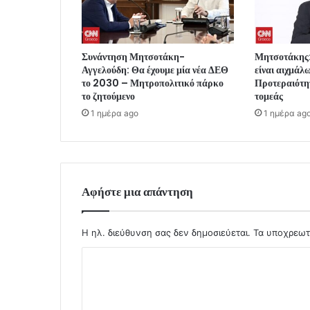
Συνάντηση Μητσοτάκη-
Μητσοτάκης:
Αγγελούδη: Θα έχουμε μία νέα ΔΕΘ
είναι αιχμάλ
το 2030 – Μητροπολιτικό πάρκο
Προτεραιότη
το ζητούμενο
τομεάς
1 ημέρα ago
1 ημέρα ag
Αφήστε μια απάντηση
Η ηλ. διεύθυνση σας δεν δημοσιεύεται.
Τα υποχρεωτ
Σ
χ
ό