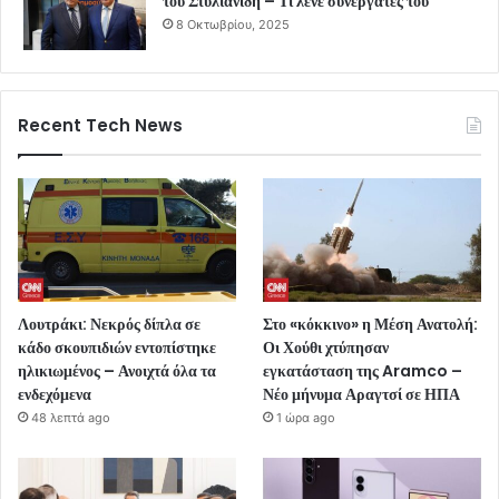
του Στυλιανίδη – Τι λένε συνεργάτες του
8 Οκτωβρίου, 2025
Recent Tech News
Λουτράκι: Νεκρός δίπλα σε
Στο «κόκκινο» η Μέση Ανατολή:
κάδο σκουπιδιών εντοπίστηκε
Οι Χούθι χτύπησαν
ηλικιωμένος – Ανοιχτά όλα τα
εγκατάσταση της Aramco –
ενδεχόμενα
Νέο μήνυμα Αραγτσί σε ΗΠΑ
48 λεπτά ago
1 ώρα ago