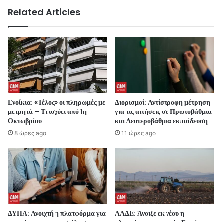
Related Articles
Ενοίκια: «Τέλος» οι πληρωμές με
Διορισμοί: Αντίστροφη μέτρηση
μετρητά – Τι ισχύει από 1η
για τις αιτήσεις σε Πρωτοβάθμια
Οκτωβρίου
και Δευτεροβάθμια εκπαίδευση
8 ώρες ago
11 ώρες ago
ΔΥΠΑ: Ανοιχτή η πλατφόρμα για
ΑΑΔΕ: Άνοιξε εκ νέου η