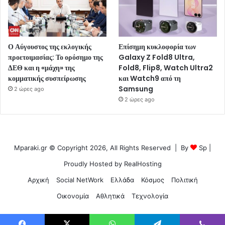
Ο Αύγουστος της εκλογικής
Επίσημη κυκλοφορία των
προετοιμασίας: Το ορόσημο της
Galaxy Z Fold8 Ultra,
ΔΕΘ και η «μάχη» της
Fold8, Flip8, Watch Ultra2
κομματικής συσπείρωσης
και Watch9 από τη
Samsung
2 ώρες ago
2 ώρες ago
Mparaki.gr © Copyright 2026, All Rights Reserved | By
Sp
|
Proudly Hosted by
RealHosting
Αρχική
Social NetWork
Ελλάδα
Κόσμος
Πολιτική
Οικονομία
Αθλητικά
Τεχνολογία