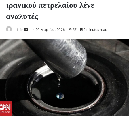
ιρανικού πετρελαίου λένε
αναλυτές
Send
admin
20 Μαρτίου, 2026
57
2 minutes read
an
email