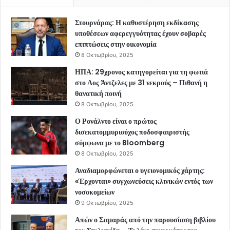
Στουρνάρας: Η καθυστέρηση εκδίκασης
υποθέσεων αφερεγγυότητας έχουν σοβαρές
επιπτώσεις στην οικονομία
8 Οκτωβρίου, 2025
ΗΠΑ: 29χρονος κατηγορείται για τη φωτιά
στο Λος Άντζελες με 31 νεκρούς – Πιθανή η
θανατική ποινή
8 Οκτωβρίου, 2025
Ο Ρονάλντο είναι ο πρώτος
δισεκατομμυριούχος ποδοσφαιριστής
σύμφωνα με το Bloomberg
8 Οκτωβρίου, 2025
Αναδιαμορφώνεται ο υγειονομικός χάρτης:
«Έρχονται» συγχωνεύσεις κλινικών εντός των
νοσοκομείων
9 Οκτωβρίου, 2025
Απών ο Σαμαράς από την παρουσίαση βιβλίου