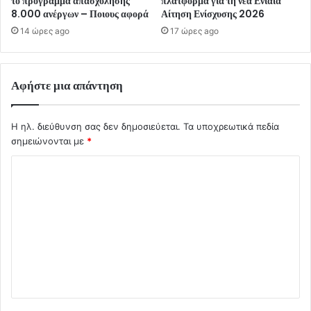
το πρόγραμμα απασχόλησης
πλατφόρμα για τη νέα Ενιαία
8.000 ανέργων – Ποιους αφορά
Αίτηση Ενίσχυσης 2026
14 ώρες ago
17 ώρες ago
Αφήστε μια απάντηση
Η ηλ. διεύθυνση σας δεν δημοσιεύεται.
Τα υποχρεωτικά πεδία
σημειώνονται με
*
Σ
χ
ό
λ
ι
ο
*