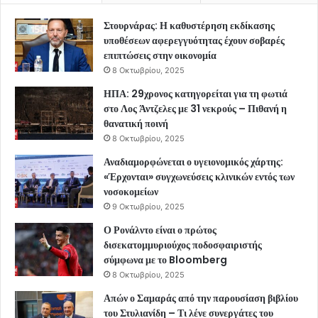
Στουρνάρας: Η καθυστέρηση εκδίκασης
υποθέσεων αφερεγγυότητας έχουν σοβαρές
επιπτώσεις στην οικονομία
8 Οκτωβρίου, 2025
ΗΠΑ: 29χρονος κατηγορείται για τη φωτιά
στο Λος Άντζελες με 31 νεκρούς – Πιθανή η
θανατική ποινή
8 Οκτωβρίου, 2025
Αναδιαμορφώνεται ο υγειονομικός χάρτης:
«Έρχονται» συγχωνεύσεις κλινικών εντός των
νοσοκομείων
9 Οκτωβρίου, 2025
Ο Ρονάλντο είναι ο πρώτος
δισεκατομμυριούχος ποδοσφαιριστής
σύμφωνα με το Bloomberg
8 Οκτωβρίου, 2025
Απών ο Σαμαράς από την παρουσίαση βιβλίου
του Στυλιανίδη – Τι λένε συνεργάτες του