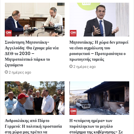
Συνάντηση Μητσοτάκη-
Μητσοτάκης: Η χώρα δεν μπορεί
Αγγελούδη: Θα έχουμε μία νέα
να είναι αιχμάλωτη του
ΔΕΘ το 2030 –
ρουσφετιού – Προτεραιότητα ο
Μητροπολιτικό πάρκο το
πρωτογενής τομεάς
ζητούμενο
2 ημέρες ago
2 ημέρες ago
Ανδρουλάκης από Πόρτο
Η «επόμενη ημέρα» των
Γερμενό: Η πολιτική προστασία
πυρόπληκτων το μεγάλο
στη χώρα μας πρέπει να
στοίχημα της κυβέρνησης- Σε