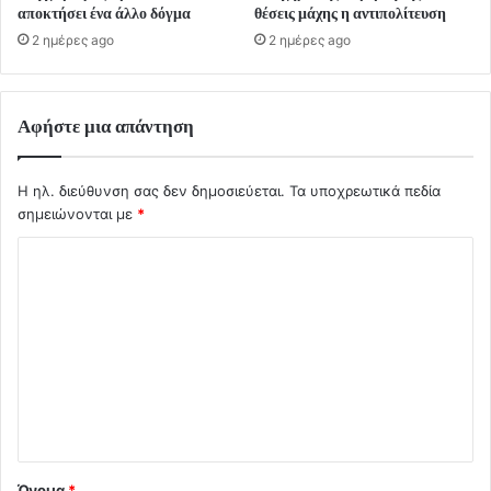
αποκτήσει ένα άλλο δόγμα
θέσεις μάχης η αντιπολίτευση
2 ημέρες ago
2 ημέρες ago
Αφήστε μια απάντηση
Η ηλ. διεύθυνση σας δεν δημοσιεύεται.
Τα υποχρεωτικά πεδία
σημειώνονται με
*
Σ
χ
ό
λ
ι
ο
*
Όνομα
*