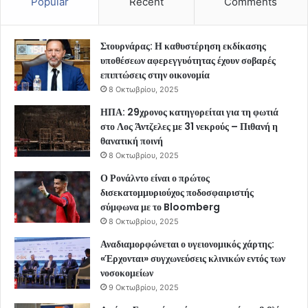
Popular
Recent
Comments
Στουρνάρας: Η καθυστέρηση εκδίκασης
υποθέσεων αφερεγγυότητας έχουν σοβαρές
επιπτώσεις στην οικονομία
8 Οκτωβρίου, 2025
ΗΠΑ: 29χρονος κατηγορείται για τη φωτιά
στο Λος Άντζελες με 31 νεκρούς – Πιθανή η
θανατική ποινή
8 Οκτωβρίου, 2025
Ο Ρονάλντο είναι ο πρώτος
δισεκατομμυριούχος ποδοσφαιριστής
σύμφωνα με το Bloomberg
8 Οκτωβρίου, 2025
Αναδιαμορφώνεται ο υγειονομικός χάρτης:
«Έρχονται» συγχωνεύσεις κλινικών εντός των
νοσοκομείων
9 Οκτωβρίου, 2025