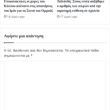
Επιφυλακτικές οι χώρες του
Ταϊλάνδη: Στους εννέα αυξήθηκε
Κόλπου απέναντι στις απαιτήσεις
ο αριθμός των νεκρών από την
του Ιράν για τα Στενά του Ορμούζ
αιματηρή επίθεση σε σχολείο
14 ώρες ago
17 ώρες ago
Αφήστε μια απάντηση
Η ηλ. διεύθυνση σας δεν δημοσιεύεται.
Τα υποχρεωτικά πεδία
σημειώνονται με
*
Σ
χ
ό
λ
ι
ο
*