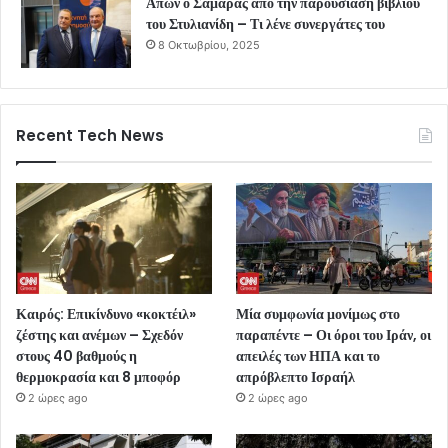
Απών ο Σαμαράς από την παρουσίαση βιβλίου
του Στυλιανίδη – Τι λένε συνεργάτες του
8 Οκτωβρίου, 2025
Recent Tech News
Καιρός: Επικίνδυνο «κοκτέιλ»
Μία συμφωνία μονίμως στο
ζέστης και ανέμων – Σχεδόν
παραπέντε – Οι όροι του Ιράν, οι
στους 40 βαθμούς η
απειλές των ΗΠΑ και το
θερμοκρασία και 8 μποφόρ
απρόβλεπτο Ισραήλ
2 ώρες ago
2 ώρες ago