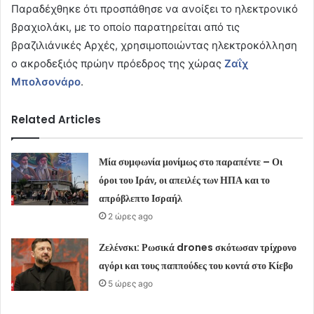
Παραδέχθηκε ότι προσπάθησε να ανοίξει το ηλεκτρονικό
βραχιολάκι, με το οποίο παρατηρείται από τις
βραζιλιάνικές Αρχές, χρησιμοποιώντας ηλεκτροκόλληση
ο ακροδεξιός πρώην πρόεδρος της χώρας
Ζαΐχ
Μπολσονάρο
.
Related Articles
Μία συμφωνία μονίμως στο παραπέντε – Οι
όροι του Ιράν, οι απειλές των ΗΠΑ και το
απρόβλεπτο Ισραήλ
2 ώρες ago
Ζελένσκι: Ρωσικά drones σκότωσαν τρίχρονο
αγόρι και τους παππούδες του κοντά στο Κίεβο
5 ώρες ago