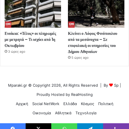
Ενοίκια: «Τέλος» οι πληρωμές
Κλείνει ο Λόφος Φινόπουλου
με μετρητά – Τι ισχύει από 1η
από τα μεσάνυχτα – Σε
Οκτωβρίου
επιφυλακή οι υπηρεσίες του
Δήμου Αθηναίων
3 ώρες ago
5 ώρες ago
Mparaki.gr © Copyright 2026, All Rights Reserved | By
Sp
|
Proudly Hosted by
RealHosting
Αρχική
Social NetWork
Ελλάδα
Κόσμος
Πολιτική
Οικονομία
Αθλητικά
Τεχνολογία