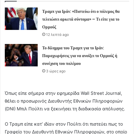
Τραμπ για Ιράν: «Πιστεύω ότι ο πόλεμος θα
τελειώσει αρκετά σύντομα» – Τι είπε για το
Ορμούζ
12 λεπτά ago
Το δίλημμα του Τραμπ για το Ιράν:
Παραχωρήσεις για να ανοίξει το Ορμούζ ή
συνέχιση του πολέμου
3 ώρες ago
Όπως είπε σήμερα στην εφημερίδα Wall Street Journal,
θέλει ο προσωρινός Διευθυντής Εθνικών Πληροφοριών
(DNI) Μπιλ Πούλτι να ξεκινήσει τη διαδικασία απόλυσης.
Ο Τραμπ είπε κατ’ ιδίαν στον Πούλτι ότι πιστεύει πως το
Γραφείο του Διευθυντή Εθνικών Πληροφοριών, στο οποίο