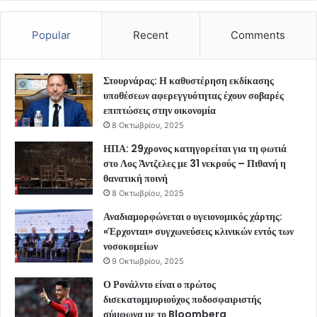
Popular
Recent
Comments
Στουρνάρας: Η καθυστέρηση εκδίκασης
υποθέσεων αφερεγγυότητας έχουν σοβαρές
επιπτώσεις στην οικονομία
8 Οκτωβρίου, 2025
ΗΠΑ: 29χρονος κατηγορείται για τη φωτιά
στο Λος Άντζελες με 31 νεκρούς – Πιθανή η
θανατική ποινή
8 Οκτωβρίου, 2025
Αναδιαμορφώνεται ο υγειονομικός χάρτης:
«Έρχονται» συγχωνεύσεις κλινικών εντός των
νοσοκομείων
9 Οκτωβρίου, 2025
Ο Ρονάλντο είναι ο πρώτος
δισεκατομμυριούχος ποδοσφαιριστής
σύμφωνα με το Bloomberg