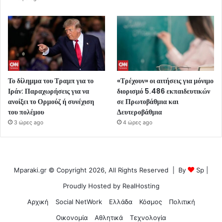
Το δίλημμα του Τραμπ για το
«Τρέχουν» οι αιτήσεις για μόνιμο
Ιράν: Παραχωρήσεις για να
διορισμό 5.486 εκπαιδευτικών
ανοίξει το Ορμούζ ή συνέχιση
σε Πρωτοβάθμια και
του πολέμου
Δευτεροβάθμια
3 ώρες ago
4 ώρες ago
Mparaki.gr © Copyright 2026, All Rights Reserved | By
Sp
|
Proudly Hosted by
RealHosting
Αρχική
Social NetWork
Ελλάδα
Κόσμος
Πολιτική
Οικονομία
Αθλητικά
Τεχνολογία