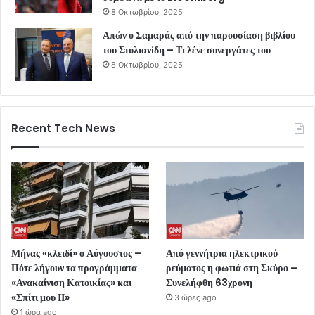
8 Οκτωβρίου, 2025
Απών ο Σαμαράς από την παρουσίαση βιβλίου
του Στυλιανίδη – Τι λένε συνεργάτες του
8 Οκτωβρίου, 2025
Recent Tech News
Μήνας «κλειδί» ο Αύγουστος –
Από γεννήτρια ηλεκτρικού
Πότε λήγουν τα προγράμματα
ρεύματος η φωτιά στη Σκύρο –
«Ανακαίνιση Κατοικίας» και
Συνελήφθη 63χρονη
«Σπίτι μου ΙΙ»
3 ώρες ago
1 ώρα ago