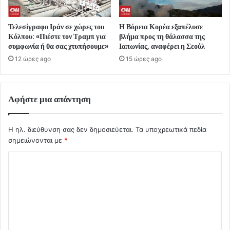
Τελεσίγραφο Ιράν σε χώρες του
Η Βόρεια Κορέα εξαπέλυσε
Κόλπου: «Πιέστε τον Τραμπ για
βλήμα προς τη θάλασσα της
συμφωνία ή θα σας χτυπήσουμε»
Ιαπωνίας, αναφέρει η Σεούλ
12 ώρες ago
15 ώρες ago
Αφήστε μια απάντηση
Η ηλ. διεύθυνση σας δεν δημοσιεύεται.
Τα υποχρεωτικά πεδία
σημειώνονται με
*
Σ
χ
ό
λ
ι