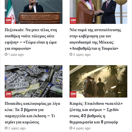
Πεζεσκιάν: Να μπει τέλος στη
Νέα πυρά της αντιπολίτευσης
συνθήκη «ούτε πόλεμος ούτε
στην κυβέρνηση για τον
ειρήνη» – «Τώρα είναι η ώρα
αιφνιδιασμό της Μέκκας:
για συμφωνία»
«Αναβαθμίζεται η Τουρκία»
1 ώρα ago
2 ώρες ago
Πινακίδες κυκλοφορίας με λίγα
Καιρός: Επικίνδυνο «κοκτέιλ»
κλικ: Τα 3 βήματα για
ζέστης και ανέμων – Σχεδόν
παραγγελία και έκδοση – Τι
στους 40 βαθμούς η
ισχύει για κυρώσεις
θερμοκρασία και 8 μποφόρ
2 ώρες ago
4 ώρες ago