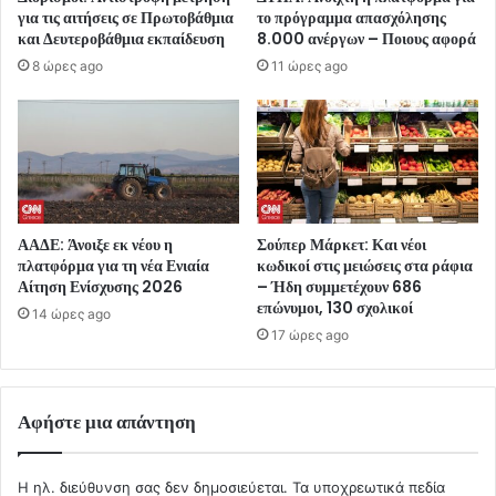
για τις αιτήσεις σε Πρωτοβάθμια
το πρόγραμμα απασχόλησης
και Δευτεροβάθμια εκπαίδευση
8.000 ανέργων – Ποιους αφορά
8 ώρες ago
11 ώρες ago
ΑΑΔΕ: Άνοιξε εκ νέου η
Σούπερ Μάρκετ: Και νέοι
πλατφόρμα για τη νέα Ενιαία
κωδικοί στις μειώσεις στα ράφια
Αίτηση Ενίσχυσης 2026
– Ήδη συμμετέχουν 686
επώνυμοι, 130 σχολικοί
14 ώρες ago
17 ώρες ago
Αφήστε μια απάντηση
Η ηλ. διεύθυνση σας δεν δημοσιεύεται.
Τα υποχρεωτικά πεδία