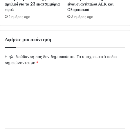
αριθμοί για τα 23 εκατoμμύρια
είναι οι αντίπαλοι ΑΕΚ και
ευρώ
Ολυμπιακού
2 ημέρες ago
3 ημέρες ago
Αφήστε μια απάντηση
Η ηλ. διεύθυνση σας δεν δημοσιεύεται.
Τα υποχρεωτικά πεδία
σημειώνονται με
*
Σ
χ
ό
λ
ι
ο
*