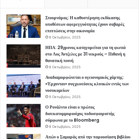
Στουρνάρας: Η καθυστέρηση εκδίκασης
υποθέσεων αφερεγγυότητας έχουν σοβαρές
επιπτώσεις στην οικονομία
8 Οκτωβρίου, 2025
ΗΠΑ: 29χρονος κατηγορείται για τη φωτιά
στο Λος Άντζελες με 31 νεκρούς – Πιθανή η
θανατική ποινή
8 Οκτωβρίου, 2025
Αναδιαμορφώνεται ο υγειονομικός χάρτης:
«Έρχονται» συγχωνεύσεις κλινικών εντός των
νοσοκομείων
9 Οκτωβρίου, 2025
Ο Ρονάλντο είναι ο πρώτος
δισεκατομμυριούχος ποδοσφαιριστής
σύμφωνα με το Bloomberg
8 Οκτωβρίου, 2025
Απών ο Σαμαράς από την παρουσίαση βιβλίου