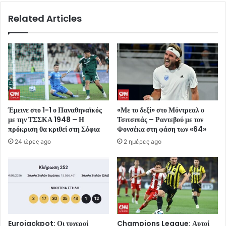
Related Articles
Έμεινε στο 1-1 ο Παναθηναϊκός
«Με το δεξί» στο Μόντρεαλ ο
με την ΤΣΣΚΑ 1948 – Η
Τσιτσιπάς – Ραντεβού με τον
πρόκριση θα κριθεί στη Σόφια
Φονσέκα στη φάση των «64»
24 ώρες ago
2 ημέρες ago
Eurojackpot: Οι τυχεροί
Champions League: Αυτοί