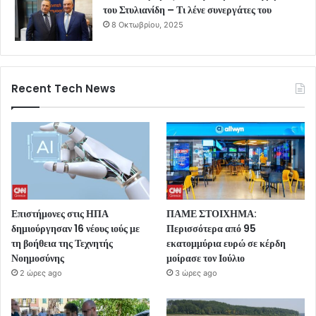
του Στυλιανίδη – Τι λένε συνεργάτες του
8 Οκτωβρίου, 2025
Recent Tech News
Επιστήμονες στις ΗΠΑ
ΠΑΜΕ ΣΤΟΙΧΗΜΑ:
δημιούργησαν 16 νέους ιούς με
Περισσότερα από 95
τη βοήθεια της Τεχνητής
εκατομμύρια ευρώ σε κέρδη
Νοημοσύνης
μοίρασε τον Ιούλιο
2 ώρες ago
3 ώρες ago