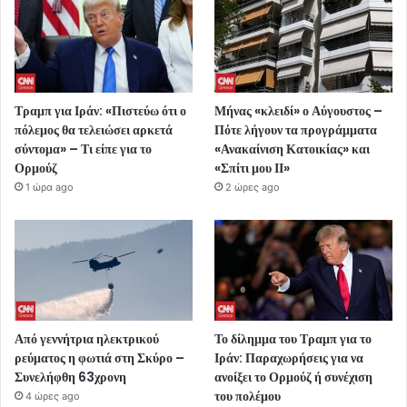
Τραμπ για Ιράν: «Πιστεύω ότι ο
Μήνας «κλειδί» ο Αύγουστος –
πόλεμος θα τελειώσει αρκετά
Πότε λήγουν τα προγράμματα
σύντομα» – Τι είπε για το
«Ανακαίνιση Κατοικίας» και
Ορμούζ
«Σπίτι μου ΙΙ»
1 ώρα ago
2 ώρες ago
Από γεννήτρια ηλεκτρικού
Το δίλημμα του Τραμπ για το
ρεύματος η φωτιά στη Σκύρο –
Ιράν: Παραχωρήσεις για να
Συνελήφθη 63χρονη
ανοίξει το Ορμούζ ή συνέχιση
του πολέμου
4 ώρες ago