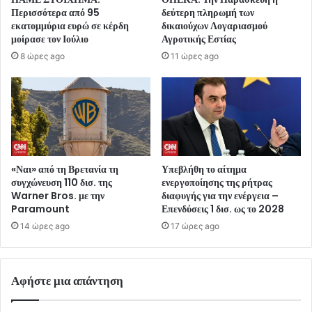
Περισσότερα από 95
δεύτερη πληρωμή των
εκατομμύρια ευρώ σε κέρδη
δικαιούχων Λογαριασμού
μοίρασε τον Ιούλιο
Αγροτικής Εστίας
8 ώρες ago
11 ώρες ago
«Ναι» από τη Βρετανία τη
Υπεβλήθη το αίτημα
συγχώνευση 110 δισ. της
ενεργοποίησης της ρήτρας
Warner Bros. με την
διαφυγής για την ενέργεια –
Paramount
Επενδύσεις 1 δισ. ως το 2028
14 ώρες ago
17 ώρες ago
Αφήστε μια απάντηση