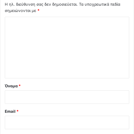
Η ηλ. διεύθυνση σας δεν δημοσιεύεται.
Τα υποχρεωτικά πεδία
σημειώνονται με
*
Σ
χ
ό
λ
ι
ο
*
Όνομα
*
Email
*