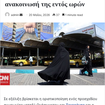
ανακοινωσή της εντός ωρών
Send
admin
20 Μαΐου, 2026
37
1 minute read
an
email
Σε εξέλιξη βρίσκεται η οριστικοποίηση ενός προσχεδίου
συμφωνίας μεταξύ Ουάσινγκτον και
Τεχεράνης
και η