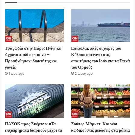
Τραγωδία στην Πάρο: Πνίγηκε
Επιφυλακτικές οι χώρες του
4χρονο παιδί σε πισίνα –
Κόλπου απέναντι στις
Προσήχθησαν ιδιοκτήτης και
απαιτήσεις του Ιράν για τα Στενά
γονείς
του Ορμούζ
1 ώρα ago
2 ώρες ago
ΠΑΣΟΚ προς Σκέρτσο: «Τα
Σούπερ Μάρκετ: Και νέοι
επιχειρήματα διαρκούν μέχρι τα
κωδικοί στις μειώσεις στα ράφια