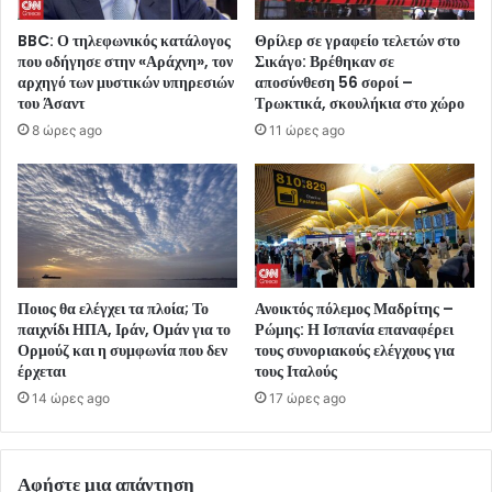
BBC: Ο τηλεφωνικός κατάλογος
Θρίλερ σε γραφείο τελετών στο
που οδήγησε στην «Αράχνη», τον
Σικάγο: Βρέθηκαν σε
αρχηγό των μυστικών υπηρεσιών
αποσύνθεση 56 σοροί –
του Άσαντ
Τρωκτικά, σκουλήκια στο χώρο
8 ώρες ago
11 ώρες ago
Ποιος θα ελέγχει τα πλοία; Το
Ανοικτός πόλεμος Μαδρίτης –
παιχνίδι ΗΠΑ, Ιράν, Ομάν για το
Ρώμης: Η Ισπανία επαναφέρει
Ορμούζ και η συμφωνία που δεν
τους συνοριακούς ελέγχους για
έρχεται
τους Ιταλούς
14 ώρες ago
17 ώρες ago
Αφήστε μια απάντηση