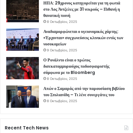
ΗΠΑ: 29χρονος κατηγορείται για τη φωτιά
στο Λος Άντζελες με 31 νεκρούς – Πιθανή η
θανατική ποινή
8 Οκτωβρίου, 2025
Αναδιαμορφώνεται ο υγειονομικός χάρτης:
«Έρχονται» συγχωνεύσεις κλινικών εντός των
νοσοκομείων
9 Οκτωβρίου, 2025
Ο Ρονάλντο είναι ο πρώτος
δισεκατομμυριούχος ποδοσφαιριστής
σύμφωνα με το Bloomberg
8 Οκτωβρίου, 2025
Απών ο Σαμαράς από την παρουσίαση βιβλίου
του Στυλιανίδη – Τι λένε συνεργάτες του
8 Οκτωβρίου, 2025
Recent Tech News