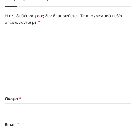
Η ηλ. διεύθυνση σας δεν δημοσιεύεται.
Τα υποχρεωτικά πεδία
σημειώνονται με
*
Σ
χ
ό
λ
ι
ο
*
Όνομα
*
Email
*