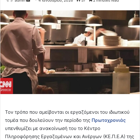
admin
4 Ιανουαρίου, 2026
57
2 minutes read
an
email
Τον τρόπο που αμείβονται οι εργαζόμενοι του ιδιωτικού
τομέα που δουλεύουν την περίοδο της
Πρωτοχρονιάς
υπενθυμίζει με ανακοίνωσή του το Κέντρο
Πληροφόρησης Εργαζομένων και Ανέργων (ΚΕ.Π.Ε.Α) της