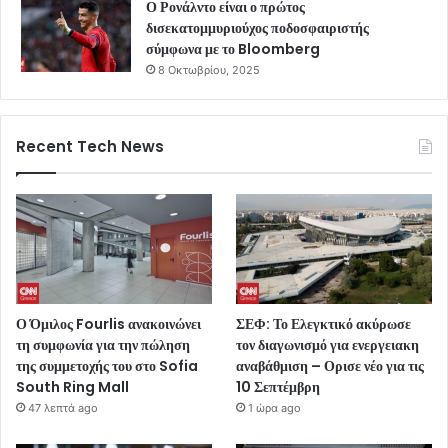
Ο Ρονάλντο είναι ο πρώτος
δισεκατομμυριούχος ποδοσφαιριστής
σύμφωνα με το Bloomberg
8 Οκτωβρίου, 2025
Recent Tech News
Ο Όμιλος Fourlis ανακοινώνει
ΣΕΦ: Το Ελεγκτικό ακύρωσε
τη συμφωνία για την πώληση
τον διαγωνισμό για ενεργειακη
της συμμετοχής του στο Sofia
αναβάθμιση – Ορισε νέο για τις
South Ring Mall
10 Σεπτέμβρη
47 λεπτά ago
1 ώρα ago