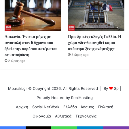
Λακωνία: Έντεκα μήνες με
Προεδρικές εκλογές Γαλλία: Η
αναστολή στον 55χρονο που
χώρα «δεν θα ανεχθεί καμιά
έβαλε την σορό του πατέρα του
απόπειρα ξένης ανάμειξης»
σε καταψύκτη
3 ώρες ago
2 ώρες ago
Mparaki.gr © Copyright 2026, All Rights Reserved | By
Sp
|
Proudly Hosted by
RealHosting
Αρχική
Social NetWork
Ελλάδα
Κόσμος
Πολιτική
Οικονομία
Αθλητικά
Τεχνολογία