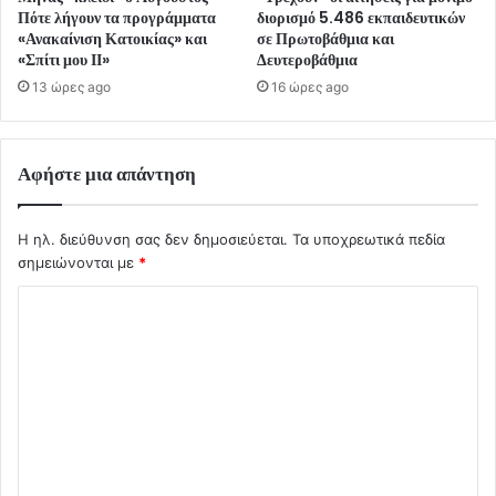
Πότε λήγουν τα προγράμματα
διορισμό 5.486 εκπαιδευτικών
«Ανακαίνιση Κατοικίας» και
σε Πρωτοβάθμια και
«Σπίτι μου ΙΙ»
Δευτεροβάθμια
13 ώρες ago
16 ώρες ago
Αφήστε μια απάντηση
Η ηλ. διεύθυνση σας δεν δημοσιεύεται.
Τα υποχρεωτικά πεδία
σημειώνονται με
*
Σ
χ
ό
λ
ι
ο