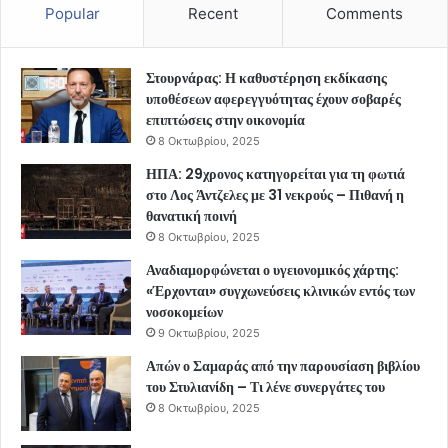
Popular
Recent
Comments
Στουρνάρας: Η καθυστέρηση εκδίκασης
υποθέσεων αφερεγγυότητας έχουν σοβαρές
επιπτώσεις στην οικονομία
8 Οκτωβρίου, 2025
ΗΠΑ: 29χρονος κατηγορείται για τη φωτιά
στο Λος Άντζελες με 31 νεκρούς – Πιθανή η
θανατική ποινή
8 Οκτωβρίου, 2025
Αναδιαμορφώνεται ο υγειονομικός χάρτης:
«Έρχονται» συγχωνεύσεις κλινικών εντός των
νοσοκομείων
9 Οκτωβρίου, 2025
Απών ο Σαμαράς από την παρουσίαση βιβλίου
του Στυλιανίδη – Τι λένε συνεργάτες του
8 Οκτωβρίου, 2025