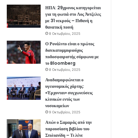
ΗΠΑ: 29χρονος κατηγορείται
για τη φωτιά στο Λος Άντζελες
με 31 νεκρούς – Πιθανή η
θανατική ποινή
8 Οκτωβρίου, 2025
Ο Ρονάλντο είναι ο πρώτος
δισεκατομμυριούχος
ποδοσφαιριστής σύμφωνα με
το Bloomberg
8 Οκτωβρίου, 2025
Αναδιαμορφώνεται ο
υγειονομικός χάρτης:
«Έρχονται» συγχωνεύσεις
κλινικών εντός των
νοσοκομείων
9 Οκτωβρίου, 2025
Απών ο Σαμαράς από την
παρουσίαση βιβλίου του
Στυλιανίδη – Τι λένε