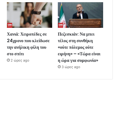
Χανιά: Χειροπέδες σε
Πεζεσκιάν: Να μπει
24χρονο που κλείδωσε
τέλος στη συνθήκη
την ανήλικη φίλη του
«ούτε πόλεμος ούτε
στο σπίτι
ειρήνη» – «Τώρα είναι
η ώρα για συμφωνία»
2 ώρες ago
3 ώρες ago