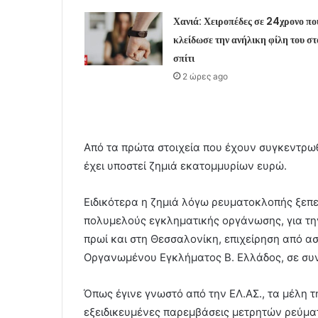
Χανιά: Χειροπέδες σε 24χρονο πο
κλείδωσε την ανήλικη φίλη του στ
σπίτι
2 ώρες ago
Από τα πρώτα στοιχεία που έχουν συγκεντρωθε
έχει υποστεί ζημιά εκατομμυρίων ευρώ.
Ειδικότερα η ζημιά λόγω ρευματοκλοπής ξεπε
πολυμελούς εγκληματικής οργάνωσης, για την
πρωί και στη Θεσσαλονίκη, επιχείρηση από α
Οργανωμένου Εγκλήματος Β. Ελλάδος, σε συ
Όπως έγινε γνωστό από την ΕΛ.ΑΣ., τα μέλη 
εξειδικευμένες παρεμβάσεις μετρητών ρεύματο