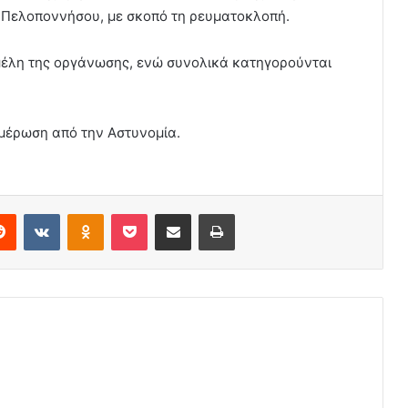
ι Πελοποννήσου, με σκοπό τη ρευματοκλοπή.
 μέλη της οργάνωσης, ενώ συνολικά κατηγορούνται
ημέρωση από την Αστυνομία.
erest
Reddit
VKontakte
Odnoklassniki
Pocket
Share via Email
Print