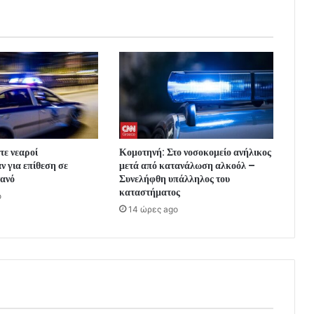
τε νεαροί
Κομοτηνή: Στο νοσοκομείο ανήλικος
 για επίθεση σε
μετά από κατανάλωση αλκοόλ –
τανό
Συνελήφθη υπάλληλος του
καταστήματος
o
14 ώρες ago