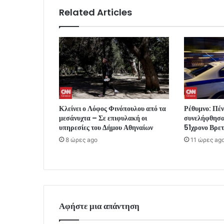
Related Articles
Κλείνει ο Λόφος Φινόπουλου από τα
Ρέθυμνο: Πέν
μεσάνυχτα – Σε επιφυλακή οι
συνελήφθησαν
υπηρεσίες του Δήμου Αθηναίων
51χρονο Βρε
8 ώρες ago
11 ώρες ag
Αφήστε μια απάντηση