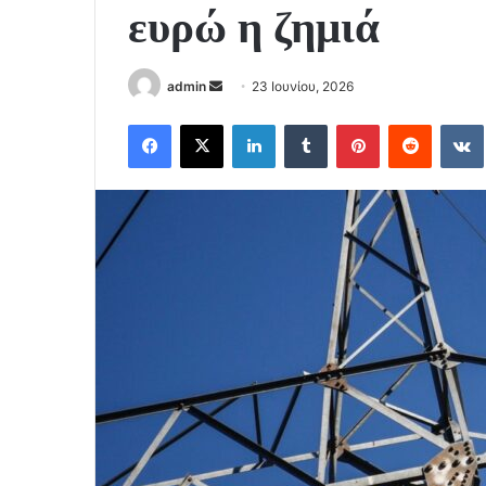
ευρώ η ζημιά
Send
admin
23 Ιουνίου, 2026
an
Facebook
X
LinkedIn
Tumblr
Pinterest
Reddit
email