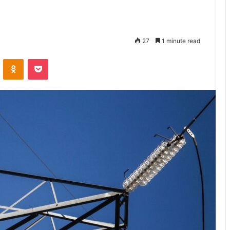
27
1 minute read
VKontakte
Odnoklassniki
Pocket