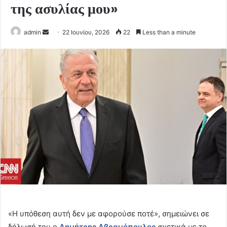
της ασυλίας μου»
Send
admin
22 Ιουνίου, 2026
22
Less than a minute
an
email
«Η υπόθεση αυτή δεν με αφορούσε ποτέ», σημειώνει σε
δήλωσή του ο
Δημήτρης Αβραμόπουλος
σχετικά με το