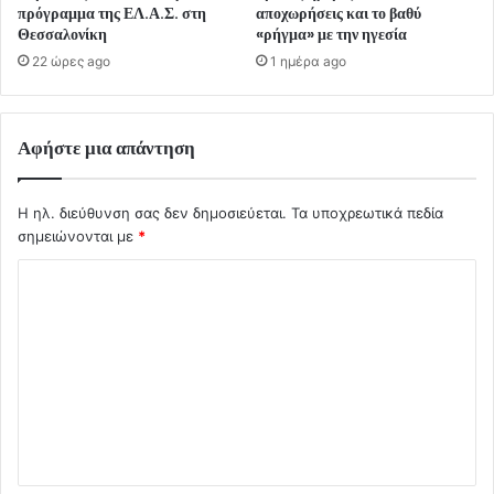
πρόγραμμα της ΕΛ.Α.Σ. στη
αποχωρήσεις και το βαθύ
Θεσσαλονίκη
«ρήγμα» με την ηγεσία
22 ώρες ago
1 ημέρα ago
Αφήστε μια απάντηση
Η ηλ. διεύθυνση σας δεν δημοσιεύεται.
Τα υποχρεωτικά πεδία
σημειώνονται με
*
Σ
χ
ό
λ
ι
ο
*