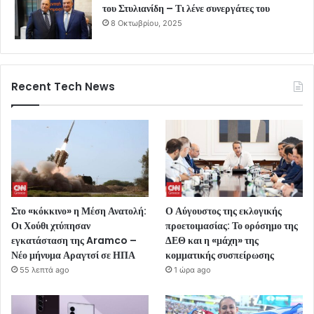
του Στυλιανίδη – Τι λένε συνεργάτες του
8 Οκτωβρίου, 2025
Recent Tech News
Στο «κόκκινο» η Μέση Ανατολή:
Ο Αύγουστος της εκλογικής
Οι Χούθι χτύπησαν
προετοιμασίας: Το ορόσημο της
εγκατάσταση της Aramco –
ΔΕΘ και η «μάχη» της
Νέο μήνυμα Αραγτσί σε ΗΠΑ
κομματικής συσπείρωσης
55 λεπτά ago
1 ώρα ago