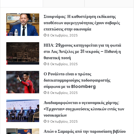
Στουρνάρας: Η καθυστέρηση εκδίκασης
υποθέσεων αφερεγγυότητας έχουν σοβαρές
επιπτώσεις στην οικονομία
8 Οκτωβρίου, 2025
ΗΠΑ: 29χρονος κατηγορείται για τη φωτιά
στο Λος Άντζελες με 31 νεκρούς – Πιθανή η
θανατική ποινή
8 Οκτωβρίου, 2025
Ο Ρονάλντο είναι ο πρώτος
δισεκατομμυριούχος ποδοσφαιριστής
σύμφωνα με το Bloomberg
8 Οκτωβρίου, 2025
Αναδιαμορφώνεται ο υγειονομικός χάρτης:
«Έρχονται» συγχωνεύσεις κλινικών εντός των
νοσοκομείων
9 Οκτωβρίου, 2025
Απών ο Σαμαράς από την παρουσίαση βιβλίου