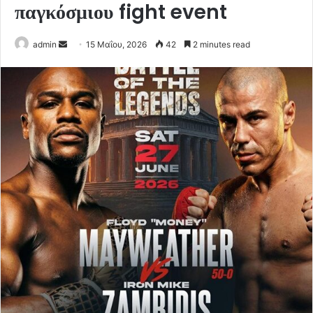
παγκόσμιου fight event
Send
admin
15 Μαΐου, 2026
42
2 minutes read
an
email