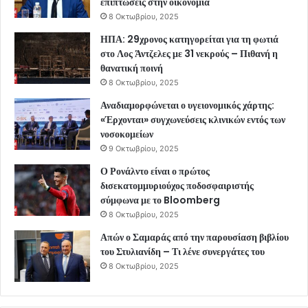
επιπτώσεις στην οικονομία
8 Οκτωβρίου, 2025
ΗΠΑ: 29χρονος κατηγορείται για τη φωτιά
στο Λος Άντζελες με 31 νεκρούς – Πιθανή η
θανατική ποινή
8 Οκτωβρίου, 2025
Αναδιαμορφώνεται ο υγειονομικός χάρτης:
«Έρχονται» συγχωνεύσεις κλινικών εντός των
νοσοκομείων
9 Οκτωβρίου, 2025
Ο Ρονάλντο είναι ο πρώτος
δισεκατομμυριούχος ποδοσφαιριστής
σύμφωνα με το Bloomberg
8 Οκτωβρίου, 2025
Απών ο Σαμαράς από την παρουσίαση βιβλίου
του Στυλιανίδη – Τι λένε συνεργάτες του
8 Οκτωβρίου, 2025