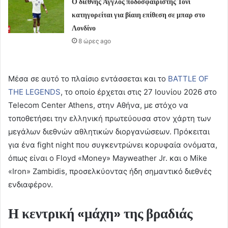
Ο διεθνής Άγγλος ποδοσφαιριστής Τόνι
κατηγορείται για βίαιη επίθεση σε μπαρ στο
Λονδίνο
8 ώρες ago
Μέσα σε αυτό το πλαίσιο εντάσσεται και το
BATTLE OF
THE LEGENDS
, το οποίο έρχεται στις 27 Ιουνίου 2026 στο
Telecom Center Athens, στην Αθήνα, με στόχο να
τοποθετήσει την ελληνική πρωτεύουσα στον χάρτη των
μεγάλων διεθνών αθλητικών διοργανώσεων. Πρόκειται
για ένα fight night που συγκεντρώνει κορυφαία ονόματα,
όπως είναι ο Floyd «Money» Mayweather Jr. και ο Mike
«Iron» Zambidis, προσελκύοντας ήδη σημαντικό διεθνές
ενδιαφέρον.
Η κεντρική «μάχη» της βραδιάς