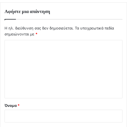
Αφήστε μια απάντηση
Η ηλ. διεύθυνση σας δεν δημοσιεύεται.
Τα υποχρεωτικά πεδία
σημειώνονται με
*
Σ
χ
ό
λ
ι
ο
*
Όνομα
*