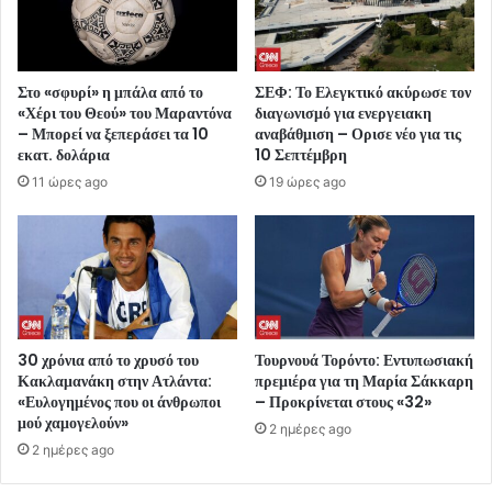
Στο «σφυρί» η μπάλα από το
ΣΕΦ: Το Ελεγκτικό ακύρωσε τον
«Χέρι του Θεού» του Μαραντόνα
διαγωνισμό για ενεργειακη
– Μπορεί να ξεπεράσει τα 10
αναβάθμιση – Ορισε νέο για τις
εκατ. δολάρια
10 Σεπτέμβρη
11 ώρες ago
19 ώρες ago
30 χρόνια από το χρυσό του
Τουρνουά Τορόντο: Εντυπωσιακή
Κακλαμανάκη στην Ατλάντα:
πρεμιέρα για τη Μαρία Σάκκαρη
«Ευλογημένος που οι άνθρωποι
– Προκρίνεται στους «32»
μού χαμογελούν»
2 ημέρες ago
2 ημέρες ago