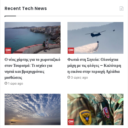
Recent Tech News
Ο νέος χάρτης για το χωροταξικό
Φωτιά στη Σητεία: Ολονύχτια
στον Τουρισμό: Τι ισχύει για
μάχη με τις φλόγες – Καλύτερη
νησιά και βραχυχρόνιες
η εικόνα στην περιοχή Αχλάδια
μισθώσεις
3 ώρες ago
1 ώρα ago