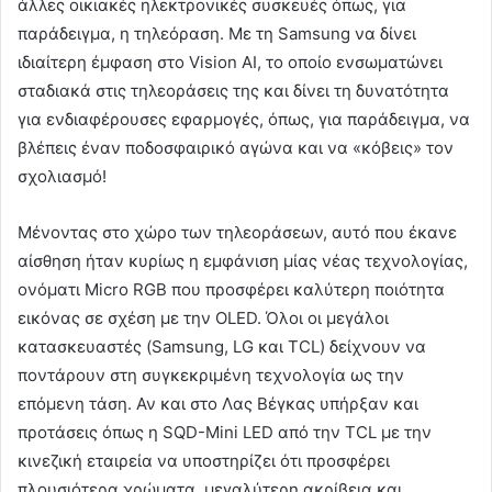
άλλες οικιακές ηλεκτρονικές συσκευές όπως, για
παράδειγμα, η τηλεόραση. Με τη Samsung να δίνει
ιδιαίτερη έμφαση στο Vision AI, το οποίο ενσωματώνει
σταδιακά στις τηλεοράσεις της και δίνει τη δυνατότητα
για ενδιαφέρουσες εφαρμογές, όπως, για παράδειγμα, να
βλέπεις έναν ποδοσφαιρικό αγώνα και να «κόβεις» τον
σχολιασμό!
Μένοντας στο χώρο των τηλεοράσεων, αυτό που έκανε
αίσθηση ήταν κυρίως η εμφάνιση μίας νέας τεχνολογίας,
ονόματι Micro RGB που προσφέρει καλύτερη ποιότητα
εικόνας σε σχέση με την OLED. Όλοι οι μεγάλοι
κατασκευαστές (Samsung, LG και TCL) δείχνουν να
ποντάρουν στη συγκεκριμένη τεχνολογία ως την
επόμενη τάση. Αν και στο Λας Βέγκας υπήρξαν και
προτάσεις όπως η SQD-Mini LED από την TCL με την
κινεζική εταιρεία να υποστηρίζει ότι προσφέρει
πλουσιότερα χρώματα, μεγαλύτερη ακρίβεια και