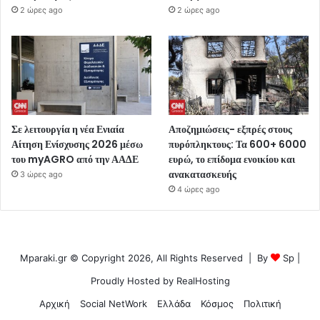
2 ώρες ago
2 ώρες ago
Σε λειτουργία η νέα Ενιαία
Αποζημιώσεις- εξπρές στους
Αίτηση Ενίσχυσης 2026 μέσω
πυρόπληκτους: Τα 600+ 6000
του myAGRO από την ΑΑΔΕ
ευρώ, το επίδομα ενοικίου και
ανακατασκευής
3 ώρες ago
4 ώρες ago
Mparaki.gr © Copyright 2026, All Rights Reserved | By
Sp
|
Proudly Hosted by
RealHosting
Αρχική
Social NetWork
Ελλάδα
Κόσμος
Πολιτική