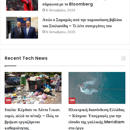
σύμφωνα με το Bloomberg
8 Οκτωβρίου, 2025
Απών ο Σαμαράς από την παρουσίαση βιβλίου
του Στυλιανίδη – Τι λένε συνεργάτες του
8 Οκτωβρίου, 2025
Recent Tech News
Ιταλία: Κέρδισε το Λόττο 1 εκατ.
Ηλεκτρική διασύνδεση Ελλάδας
ευρώ, αλλά το πέταξε – Πώς το
– Κύπρου: Υπογραφές για την
βρήκαν εργαζόμενοι
είσοδο της γαλλικής Meridiam
καθαριότητας
στο έργο