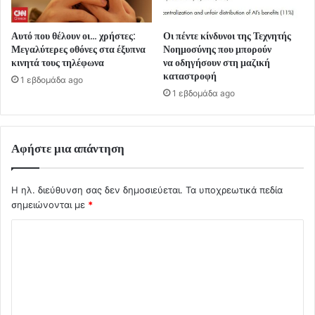
Αυτό που θέλουν οι… χρήστες:
Οι πέντε κίνδυνοι της Τεχνητής
Μεγαλύτερες οθόνες στα έξυπνα
Νοημοσύνης που μπορούν
κινητά τους τηλέφωνα
να οδηγήσουν στη μαζική
καταστροφή
1 εβδομάδα ago
1 εβδομάδα ago
Αφήστε μια απάντηση
Η ηλ. διεύθυνση σας δεν δημοσιεύεται.
Τα υποχρεωτικά πεδία
σημειώνονται με
*
Σ
χ
ό
λ
ι