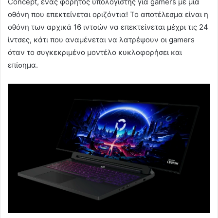
Concept, ένας φορητός υπολογιστής για gamers με μία
οθόνη που επεκτείνεται οριζόντια! Το αποτέλεσμα είναι η
οθόνη των αρχικά 16 ιντσών να επεκτείνεται μέχρι τις 24
ίντσες, κάτι που αναμένεται να λατρέψουν οι gamers
όταν το συγκεκριμένο μοντέλο κυκλοφορήσει και
επίσημα.