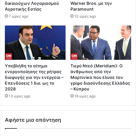
δικαιούχων Λογαριασμού
Warner Bros. με την
Αγροτικής Εστίας
Paramount
7 ώρες ago
10 ώρες ago
Υπεβλήθη το αίτημα
Τιερύ Ντεό (Meridiam): Ο
ενεργοποίησης της ρήτρας
άνθρωπος από την
διαφυγής για την ενέργεια –
Μαρτινίκα που έλυσε τον
Επενδύσεις 1 δισ. ως το
γρίφο διασύνδεσης Ελλάδας
2028
– Κύπρου
13 ώρες ago
16 ώρες ago
Αφήστε μια απάντηση