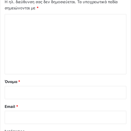
Η ηλ. διεύθυνση σας δεν δημοσιεύεται.
Τα υποχρεωτικά πεδία
σημειώνονται με
*
Σ
χ
ό
λ
ι
ο
*
Όνομα
*
Email
*