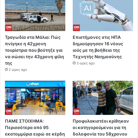
Τραγωδία στα Μάλια: Πώς
Επιστήμονες στις ΗΠΑ
πνίγηκε η 42χρονη
δημιούργησαν 16 νέους
τουρίστρια που βούτηξε για
ιούς με τη βοήθεια της
να σώσει την 43χρονη φίλη
Τεχνητής Νοημοσύνης
της
3 ώρες ago
2 ώρες ago
ΠΑΜΕ ΣΤΟΙΧΗΜΑ:
Προφυλακιστέοι κρίθηκαν
Περισσότερα από 95
οι κατηγορούμενοι για τη
εκατομμύρια ευρώ σε κέρδη
δολοφονία του 58χρονου