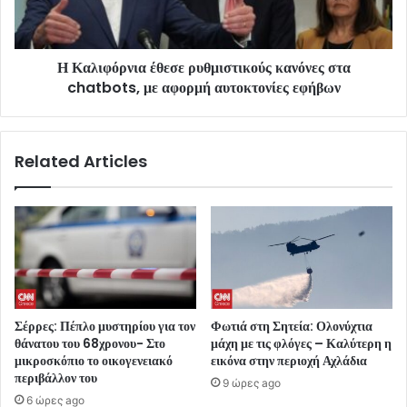
Η Καλιφόρνια έθεσε ρυθμιστικούς κανόνες στα
chatbots, με αφορμή αυτοκτονίες εφήβων
Related Articles
Σέρρες: Πέπλο μυστηρίου για τον
Φωτιά στη Σητεία: Ολονύχτια
θάνατου του 68χρονου- Στο
μάχη με τις φλόγες – Καλύτερη η
μικροσκόπιο το οικογενειακό
εικόνα στην περιοχή Αχλάδια
περιβάλλον του
9 ώρες ago
6 ώρες ago