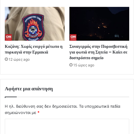
Κοζάνη: Χωρίς ενεργό μέτωπο η
Συναγερμός στην Πυροσβεστική
πυρκαγιά στην Ερμακιά
για φωτιά στη Σητεία – Καίει σε
δυσπρόσιτο σημείο
12 ώρες ago
15 ώρες ago
Αφήστε μια απάντηση
Η ηλ. διεύθυνση σας δεν δημοσιεύεται.
Τα υποχρεωτικά πεδία
σημειώνονται με
*
Σ
χ