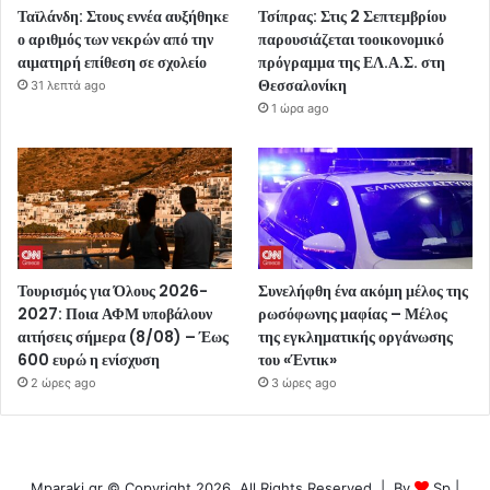
Ταϊλάνδη: Στους εννέα αυξήθηκε
Τσίπρας: Στις 2 Σεπτεμβρίου
ο αριθμός των νεκρών από την
παρουσιάζεται τοοικονομικό
αιματηρή επίθεση σε σχολείο
πρόγραμμα της ΕΛ.Α.Σ. στη
Θεσσαλονίκη
31 λεπτά ago
1 ώρα ago
Τουρισμός για Όλους 2026-
Συνελήφθη ένα ακόμη μέλος της
2027: Ποια ΑΦΜ υποβάλουν
ρωσόφωνης μαφίας – Μέλος
αιτήσεις σήμερα (8/08) – Έως
της εγκληματικής οργάνωσης
600 ευρώ η ενίσχυση
του «Έντικ»
2 ώρες ago
3 ώρες ago
Mparaki.gr © Copyright 2026, All Rights Reserved | By
Sp
|