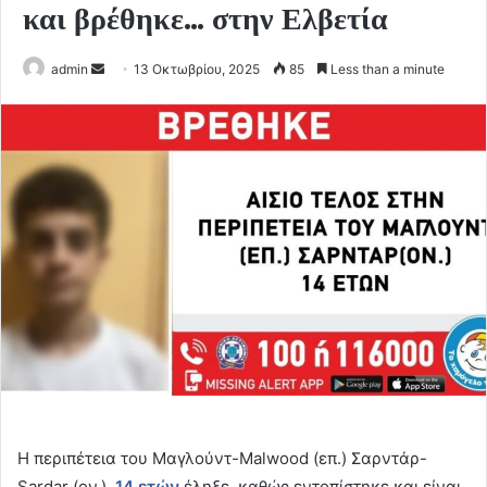
και βρέθηκε… στην Ελβετία
Send
admin
13 Οκτωβρίου, 2025
85
Less than a minute
an
email
Η περιπέτεια του Μαγλούντ-Malwood (επ.) Σαρντάρ-
Sardar (ον.),
14 ετών
έληξε, καθώς εντοπίστηκε και είναι