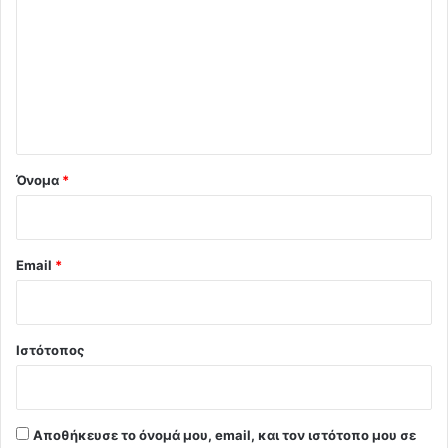
ό
λ
ι
ο
*
Όνομα
*
Email
*
Ιστότοπος
Αποθήκευσε το όνομά μου, email, και τον ιστότοπο μου σε