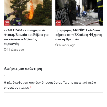
«Red Code» και σήμερα σε
Εμπρησμός Marfin: Εκδίδεται
Αττική, Βοιωτία και Εύβοια για
σήμερα στην Ελλάδα η 46χρονη
τον κίνδυνο εκδήλωσης
από τη Βρετανία
πυρκαγιάς
17 ώρες ago
14 ώρες ago
Αφήστε μια απάντηση
Η ηλ. διεύθυνση σας δεν δημοσιεύεται.
Τα υποχρεωτικά πεδία
σημειώνονται με
*
Σ
χ