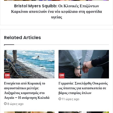
Bristol Myers Squibb: Οι Κλινικές Επιζώντων
Καρκίνου αποτελούν ένα νέο κεφάλαιο στη φροντίδα
υγείας
Related Articles
Ενισχύεται από Κυριακή το
Γερμανία: Συνελήφθη Ουκρανός
αυγουστιάτικο μελτέμι:
ως ύποπτος για κατασκοπεία σε
Αυξημένος κυματισμός στο
βάρος εταιρίας όπλων
Αιγαίο – Η ανάρτηση Κολυδά
11 ώρες ago
8 ώρες ago