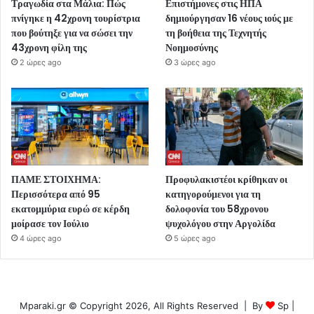
Τραγωδία στα Μάλια: Πώς
Επιστήμονες στις ΗΠΑ
πνίγηκε η 42χρονη τουρίστρια
δημιούργησαν 16 νέους ιούς με
που βούτηξε για να σώσει την
τη βοήθεια της Τεχνητής
43χρονη φίλη της
Νοημοσύνης
2 ώρες ago
3 ώρες ago
ΠΑΜΕ ΣΤΟΙΧΗΜΑ:
Προφυλακιστέοι κρίθηκαν οι
Περισσότερα από 95
κατηγορούμενοι για τη
εκατομμύρια ευρώ σε κέρδη
δολοφονία του 58χρονου
μοίρασε τον Ιούλιο
ψυχολόγου στην Αργολίδα
4 ώρες ago
5 ώρες ago
Mparaki.gr © Copyright 2026, All Rights Reserved | By
Sp
|