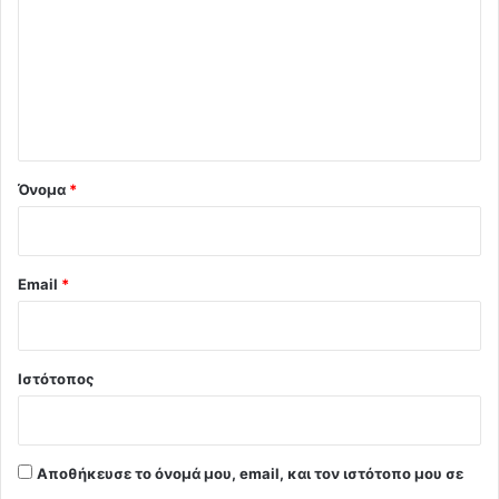
ό
λ
ι
ο
*
Όνομα
*
Email
*
Ιστότοπος
Αποθήκευσε το όνομά μου, email, και τον ιστότοπο μου σε