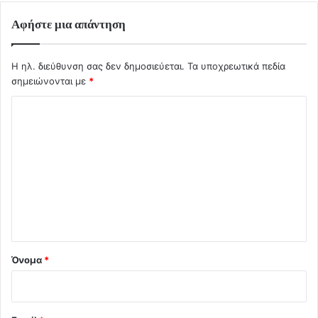
Αφήστε μια απάντηση
Η ηλ. διεύθυνση σας δεν δημοσιεύεται.
Τα υποχρεωτικά πεδία
σημειώνονται με
*
Σ
χ
ό
λ
ι
ο
*
Όνομα
*