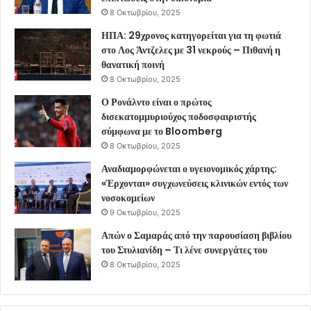
8 Οκτωβρίου, 2025
ΗΠΑ: 29χρονος κατηγορείται για τη φωτιά
στο Λος Άντζελες με 31 νεκρούς – Πιθανή η
θανατική ποινή
8 Οκτωβρίου, 2025
Ο Ρονάλντο είναι ο πρώτος
δισεκατομμυριούχος ποδοσφαιριστής
σύμφωνα με το Bloomberg
8 Οκτωβρίου, 2025
Αναδιαμορφώνεται ο υγειονομικός χάρτης:
«Έρχονται» συγχωνεύσεις κλινικών εντός των
νοσοκομείων
9 Οκτωβρίου, 2025
Απών ο Σαμαράς από την παρουσίαση βιβλίου
του Στυλιανίδη – Τι λένε συνεργάτες του
8 Οκτωβρίου, 2025