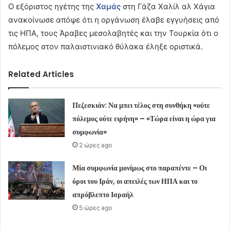
Ο εξόριστος ηγέτης της
Χαμάς
στη Γάζα Χαλίλ αλ Χάγια
ανακοίνωσε απόψε ότι η οργάνωση έλαβε εγγυήσεις από
τις ΗΠΑ, τους Άραβες μεσολαβητές και την Τουρκία ότι ο
πόλεμος στον παλαιστινιακό θύλακα έληξε οριστικά.
Related Articles
Πεζεσκιάν: Να μπει τέλος στη συνθήκη «ούτε
πόλεμος ούτε ειρήνη» – «Τώρα είναι η ώρα για
συμφωνία»
2 ώρες ago
Μία συμφωνία μονίμως στο παραπέντε – Οι
όροι του Ιράν, οι απειλές των ΗΠΑ και το
απρόβλεπτο Ισραήλ
5 ώρες ago