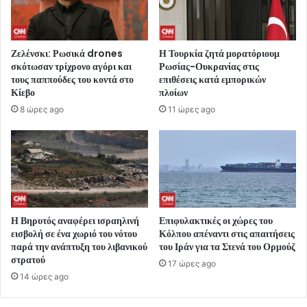
Ζελένσκι: Ρωσικά drones
Η Τουρκία ζητά μορατόριουμ
σκότωσαν τρίχρονο αγόρι και
Ρωσίας-Ουκρανίας στις
τους παππούδες του κοντά στο
επιθέσεις κατά εμπορικών
Κίεβο
πλοίων
8 ώρες ago
11 ώρες ago
Η Βηρυτός αναφέρει ισραηλινή
Επιφυλακτικές οι χώρες του
εισβολή σε ένα χωριό του νότου
Κόλπου απέναντι στις απαιτήσεις
παρά την ανάπτυξη του λιβανικού
του Ιράν για τα Στενά του Ορμούζ
στρατού
17 ώρες ago
14 ώρες ago