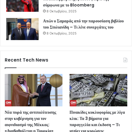
σύμφωνα με το Bloomberg
8 Οκτωβρίου, 2025
Απών ο Σαμαράς από την παρουσίαση βιβλίου
του Στυλιανίδη – Τι λένε συνεργάτες του
8 Οκτωβρίου, 2025
Recent Tech News
Νέα πυρά της αντιπολίτευσης
Πινακίδες κυκλοφορίας με λίγα
στην κυβέρνηση για τον
κλικ: Τα 3 βήματα για
αιφνιδιασμό της Μέκκας:
παραγγελία και έκδοση – Τι
«Αναβαθμίζεται η Τουρκία»
ισχύει για κυρώσεις