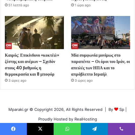
51 λεπτά ago
1 ώρα ago
Καιρός: Επικίνδυνο «κοκτέιλ»
Μία συμφωνία μονίμως στο
ζέστης και ανέμων – Σχεδόν
παραπέντε – Οι όροι του Ιράν, οι
στους 40 βαθμούς η
απειλές των ΗΠΑ και το
θερμοκρασία και 8 μποφόρ
απρόβλεπτο Ισραήλ
3 ώρες ago
3 ώρες ago
Mparaki.gr © Copyright 2026, All Rights Reserved | By
Sp
|
Proudly Hosted by
RealHosting
Αρχική
Social NetWork
Ελλάδα
Κόσμος
Πολιτική
Facebook
X
WhatsApp
Telegram
Viber