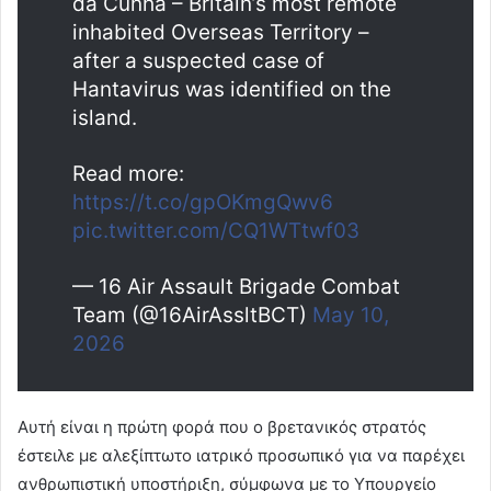
da Cunha – Britain’s most remote
inhabited Overseas Territory –
after a suspected case of
Hantavirus was identified on the
island.
Read more:
https://t.co/gpOKmgQwv6
pic.twitter.com/CQ1WTtwf03
— 16 Air Assault Brigade Combat
Team (@16AirAssltBCT)
May 10,
2026
Αυτή είναι η πρώτη φορά που ο βρετανικός στρατός
έστειλε με αλεξίπτωτο ιατρικό προσωπικό για να παρέχει
ανθρωπιστική υποστήριξη, σύμφωνα με το Υπουργείο