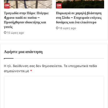
Τραγωδία στην Πάρο: Πνίγηκε
Πυρκαγιά σε χαμηλή βλάστηση
4χρονο παιδί σε πισίνα –
στη Σίνδο – Επιχειρούν επίγειες
Προσήχθησαν ιδιοκτήτης και
δυνάμεις και ένα ελικόπτερο
γονείς
18 ώρες ago
15 ώρες ago
Αφήστε μια απάντηση
Η ηλ. διεύθυνση σας δεν δημοσιεύεται.
Τα υποχρεωτικά πεδία
σημειώνονται με
*
Σ
χ
ό
λ