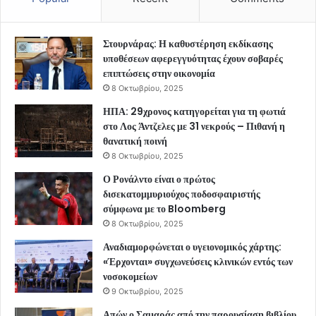
Στουρνάρας: Η καθυστέρηση εκδίκασης
υποθέσεων αφερεγγυότητας έχουν σοβαρές
επιπτώσεις στην οικονομία
8 Οκτωβρίου, 2025
ΗΠΑ: 29χρονος κατηγορείται για τη φωτιά
στο Λος Άντζελες με 31 νεκρούς – Πιθανή η
θανατική ποινή
8 Οκτωβρίου, 2025
Ο Ρονάλντο είναι ο πρώτος
δισεκατομμυριούχος ποδοσφαιριστής
σύμφωνα με το Bloomberg
8 Οκτωβρίου, 2025
Αναδιαμορφώνεται ο υγειονομικός χάρτης:
«Έρχονται» συγχωνεύσεις κλινικών εντός των
νοσοκομείων
9 Οκτωβρίου, 2025
Απών ο Σαμαράς από την παρουσίαση βιβλίου