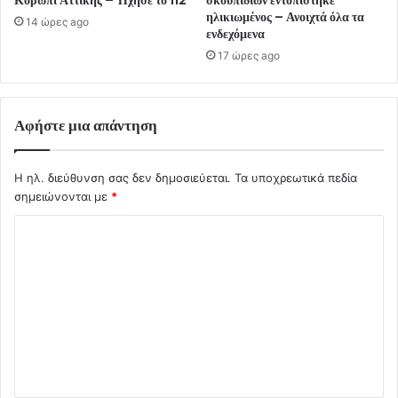
ηλικιωμένος – Ανοιχτά όλα τα
14 ώρες ago
ενδεχόμενα
17 ώρες ago
Αφήστε μια απάντηση
Η ηλ. διεύθυνση σας δεν δημοσιεύεται.
Τα υποχρεωτικά πεδία
σημειώνονται με
*
Σ
χ
ό
λ
ι
ο
*