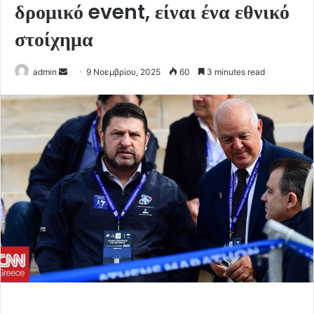
δρομικό event, είναι ένα εθνικό
στοίχημα
Send
admin
9 Νοεμβρίου, 2025
60
3 minutes read
an
email