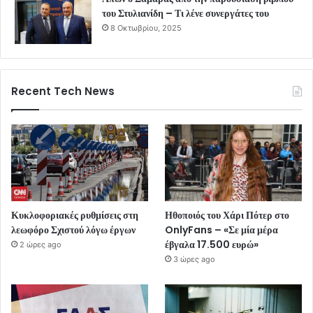
του Στυλιανίδη – Τι λένε συνεργάτες του
8 Οκτωβρίου, 2025
Recent Tech News
Κυκλοφοριακές ρυθμίσεις στη
Ηθοποιός του Χάρι Πότερ στο
λεωφόρο Σχιστού λόγω έργων
OnlyFans – «Σε μία μέρα
έβγαλα 17.500 ευρώ»
2 ώρες ago
3 ώρες ago