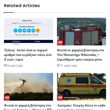
Related Articles
Τζόκερ: Αυτοί είναι οι τυχεροί
Φωτιά σε χαμηλή βλάστηση στο
αριθμοί που κερδίζουν πάνω από
Νέο Μοναστήρι Φθιώτιδας –
2 εκατ. ευρώ
Σηκώθηκαν τρία εναέρια μέσα
8 ώρες ago
11 ώρες ago
Φωτιά σε χαμηλή βλάστηση στο
Λουτράκι: Νεκρός δίπλα σε κάδο
Κορωπί Αττικής – Ήχησε το 112
σκουπιδιών εντοπίστηκε