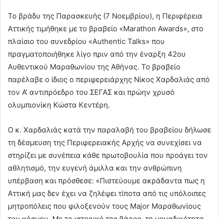
Το βράδυ της Παρασκευής (7 Νοεμβρίου), η Περιφέρεια
Αττικής τιμήθηκε με το βραβείο «Marathon Awards», στο
πλαίσιο του συνεδρίου «Authentic Talks» που
πραγματοποιήθηκε λίγο πριν από την έναρξη 42ου
Αυθεντικού Μαραθωνίου της Αθήνας. Το βραβείο
παρέλαβε ο ίδιος ο περιφερειάρχης Νίκος Χαρδαλιάς από
τον Α’ αντιπρόεδρο του ΣΕΓΑΣ και πρώην χρυσό
ολυμπιονίκη Κώστα Κεντέρη.
Ο κ. Χαρδαλιάς κατά την παραλαβή του βραβείου δήλωσε
τη δέσμευση της Περιφερειακής Αρχής να συνεχίσει να
στηρίζει με συνέπεια κάθε πρωτοβουλία που προάγει τον
αθλητισμό, την ευγενή άμιλλα και την ανθρώπινη
υπέρβαση και πρόσθεσε: «Πιστεύουμε ακράδαντα πως η
Αττική μας δεν έχει να ζηλέψει τίποτα από τις υπόλοιπες
μητροπόλεις που φιλοξενούν τους Major Μαραθωνίους
του κόσμου. Με το ιστορικό της βάρος, τη μοναδικότητα