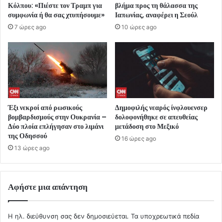
Κόλπου: «Πιέστε τον Τραμπ για
βλήμα προς τη θάλασσα της
συμφωνία ή θα σας χτυπήσουμε»
Ιαπωνίας, αναφέρει η Σεούλ
7 ώρες ago
10 ώρες ago
Έξι νεκροί από ρωσικούς
Δημοφιλής νεαρός ίνφλουενσερ
βομβαρδισμούς στην Ουκρανία –
δολοφονήθηκε σε απευθείας
Δύο πλοία επλήγησαν στο λιμάνι
μετάδοση στο Μεξικό
της Οδησσού
16 ώρες ago
13 ώρες ago
Αφήστε μια απάντηση
Η ηλ. διεύθυνση σας δεν δημοσιεύεται.
Τα υποχρεωτικά πεδία