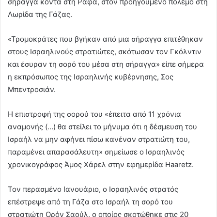
σήραγγα κοντά στη Ράφα, στον προηγούμενο πόλεμο στη
Λωρίδα της Γάζας.
«Τρομοκράτες που βγήκαν από μια σήραγγα επιτέθηκαν
στους Ισραηλινούς στρατιώτες, σκότωσαν τον Γκόλντιν
και έσυραν τη σορό του μέσα στη σήραγγα» είπε σήμερα
η εκπρόσωπος της Ισραηλινής κυβέρνησης, Σος
Μπεντροσιάν.
Η επιστροφή της σορού του «έπειτα από 11 χρόνια
αναμονής (…) θα στείλει το μήνυμα ότι η δέσμευση του
Ισραήλ να μην αφήνει πίσω κανέναν στρατιώτη του,
παραμένει απαρασάλευτη» σημείωσε ο Ισραηλινός
χρονικογράφος Άμος Χάρελ στην εφημερίδα Haaretz.
Τον περασμένο Ιανουάριο, ο Ισραηλινός στρατός
επέστρεψε από τη Γάζα στο Ισραήλ τη σορό του
στρατιώτη Ορόν Σαούλ, ο οποίος σκοτώθηκε στις 20