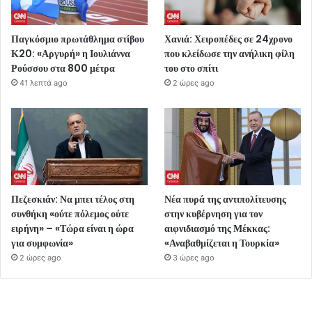
Παγκόσμιο πρωτάθλημα στίβου
Χανιά: Χειροπέδες σε 24χρονο
Κ20: «Αργυρή» η Ιουλιάννα
που κλείδωσε την ανήλικη φίλη
Ρούσσου στα 800 μέτρα
του στο σπίτι
41 λεπτά ago
2 ώρες ago
Πεζεσκιάν: Να μπει τέλος στη
Νέα πυρά της αντιπολίτευσης
συνθήκη «ούτε πόλεμος ούτε
στην κυβέρνηση για τον
ειρήνη» – «Τώρα είναι η ώρα
αιφνιδιασμό της Μέκκας:
για συμφωνία»
«Αναβαθμίζεται η Τουρκία»
2 ώρες ago
3 ώρες ago