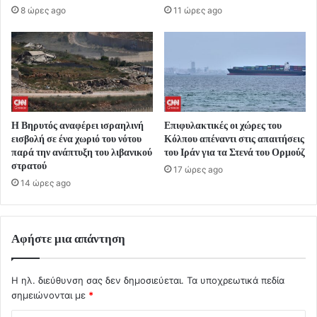
8 ώρες ago
11 ώρες ago
Η Βηρυτός αναφέρει ισραηλινή
Επιφυλακτικές οι χώρες του
εισβολή σε ένα χωριό του νότου
Κόλπου απέναντι στις απαιτήσεις
παρά την ανάπτυξη του λιβανικού
του Ιράν για τα Στενά του Ορμούζ
στρατού
17 ώρες ago
14 ώρες ago
Αφήστε μια απάντηση
Η ηλ. διεύθυνση σας δεν δημοσιεύεται.
Τα υποχρεωτικά πεδία
σημειώνονται με
*