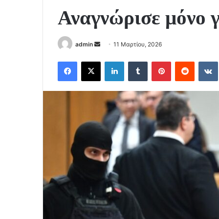
Αναγνώρισε μόνο γ
Send
admin
11 Μαρτίου, 2026
an
Facebook
X
LinkedIn
Tumblr
Pinterest
Reddit
email