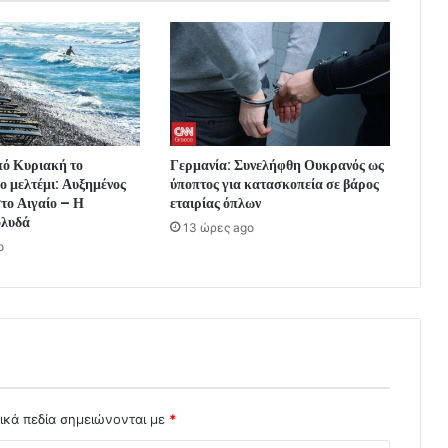
πό Κυριακή το
Γερμανία: Συνελήφθη Ουκρανός ως
ο μελτέμι: Αυξημένος
ύποπτος για κατασκοπεία σε βάρος
το Αιγαίο – Η
εταιρίας όπλων
ολυδά
13 ώρες ago
o
ικά πεδία σημειώνονται με
*