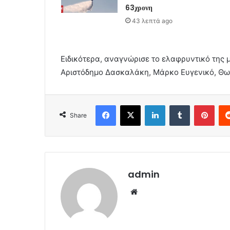
63χρονη
43 λεπτά ago
Ειδικότερα, αναγνώρισε το ελαφρυντικό της 
Αριστόδημο Δασκαλάκη, Μάρκο Ευγενικό, Θω
Facebook
X
LinkedIn
Tumblr
Pint
Share
admin
Website