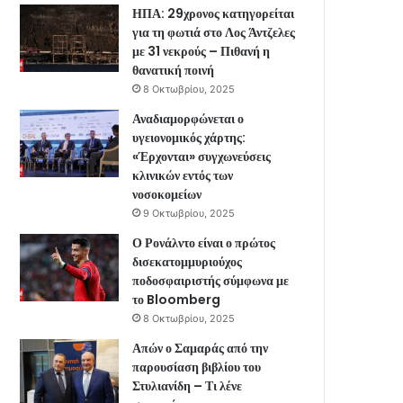
ΗΠΑ: 29χρονος κατηγορείται
για τη φωτιά στο Λος Άντζελες
με 31 νεκρούς – Πιθανή η
θανατική ποινή
8 Οκτωβρίου, 2025
Αναδιαμορφώνεται ο
υγειονομικός χάρτης:
«Έρχονται» συγχωνεύσεις
κλινικών εντός των
νοσοκομείων
9 Οκτωβρίου, 2025
Ο Ρονάλντο είναι ο πρώτος
δισεκατομμυριούχος
ποδοσφαιριστής σύμφωνα με
το Bloomberg
8 Οκτωβρίου, 2025
Απών ο Σαμαράς από την
παρουσίαση βιβλίου του
Στυλιανίδη – Τι λένε