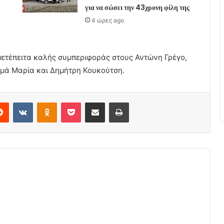
για να σώσει την 43χρονη φίλη της
4 ώρες ago
μετέπειτα καλής συμπεριφοράς στους Αντώνη Γρέγο,
μά Μαρία και Δημήτρη Κουκούτση.
erest
Reddit
VKontakte
Odnoklassniki
Pocket
Share via Email
Print