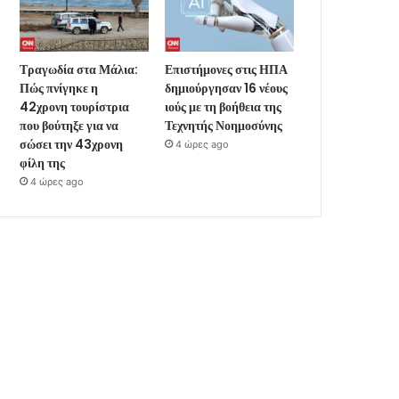
Τραγωδία στα Μάλια:
Επιστήμονες στις ΗΠΑ
Πώς πνίγηκε η
δημιούργησαν 16 νέους
42χρονη τουρίστρια
ιούς με τη βοήθεια της
που βούτηξε για να
Τεχνητής Νοημοσύνης
σώσει την 43χρονη
4 ώρες ago
φίλη της
4 ώρες ago