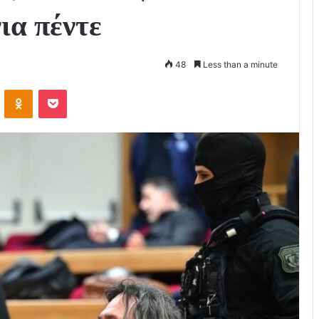
ια πέντε
48
Less than a minute
VKontakte
Odnoklassniki
Pocket