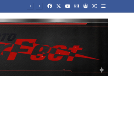
Facebook
X
YouTube
Instagram
Log In
Random Article
Sidebar
Το δίλημμα του Τραμπ για το Ιράν: Παραχωρήσεις για να ανοίξει το Ορμούζ ή συνέχιση του πολέμου