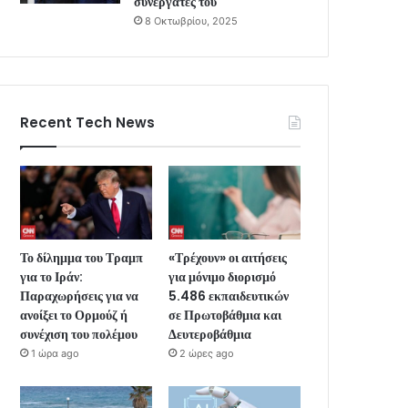
συνεργάτες του
8 Οκτωβρίου, 2025
Recent Tech News
Το δίλημμα του Τραμπ
«Τρέχουν» οι αιτήσεις
για το Ιράν:
για μόνιμο διορισμό
Παραχωρήσεις για να
5.486 εκπαιδευτικών
ανοίξει το Ορμούζ ή
σε Πρωτοβάθμια και
συνέχιση του πολέμου
Δευτεροβάθμια
1 ώρα ago
2 ώρες ago