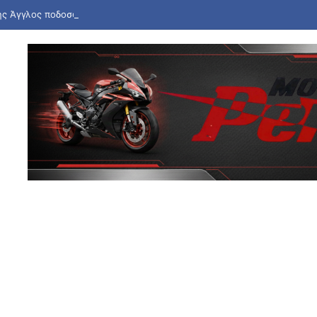
ής Άγγλος ποδοσφαιριστής Τόνι κατηγορείται για βίαιη επίθεση σε μπαρ 