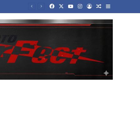
Facebook
X
YouTube
Instagram
Log In
Random Article
Sidebar
στο Λονδίνο