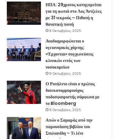
ΗΠΑ: 29χρονος κατηγορείται
για τη φωτιά στο Λος Άντζελες
με 31 νεκρούς – Πιθανή η
θανατική ποινή
8 Οκτωβρίου, 2025
Αναδιαμορφώνεται ο
υγειονομικός χάρτης:
«Έρχονται» συγχωνεύσεις
κλινικών εντός των
νοσοκομείων
9 Οκτωβρίου, 2025
Ο Ρονάλντο είναι ο πρώτος
δισεκατομμυριούχος
ποδοσφαιριστής σύμφωνα με
το Bloomberg
8 Οκτωβρίου, 2025
Απών ο Σαμαράς από την
παρουσίαση βιβλίου του
Στυλιανίδη – Τι λένε