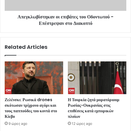
Απεγκλωβίστηκαν οι επιβάτες του Οδοντωτού -
Επέστρεψαν στο Διακοπτό
Related Articles
Ζελένσκι: Ρωσικά drones
Η Τουρκία ζητά μορατόριουμ
σκότωσαν τρίχρονο αγόρι και
Ρωσίας-Ουκρανίας στις
τους παππούδες του κοντά στο
επιθέσεις κατά εμπορικών
Κίεβο
πλοίων
9 ώρες ago
12 ώρες ago