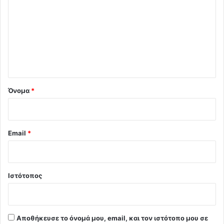
ό
λ
ι
ο
*
Όνομα
*
Email
*
Ιστότοπος
Αποθήκευσε το όνομά μου, email, και τον ιστότοπο μου σε