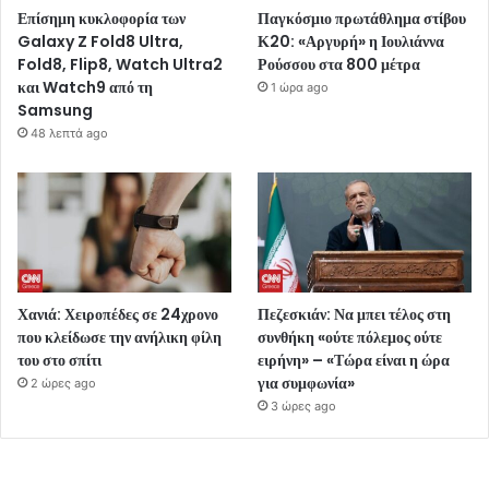
Επίσημη κυκλοφορία των
Παγκόσμιο πρωτάθλημα στίβου
Galaxy Z Fold8 Ultra,
Κ20: «Αργυρή» η Ιουλιάννα
Fold8, Flip8, Watch Ultra2
Ρούσσου στα 800 μέτρα
και Watch9 από τη
1 ώρα ago
Samsung
48 λεπτά ago
Χανιά: Χειροπέδες σε 24χρονο
Πεζεσκιάν: Να μπει τέλος στη
που κλείδωσε την ανήλικη φίλη
συνθήκη «ούτε πόλεμος ούτε
του στο σπίτι
ειρήνη» – «Τώρα είναι η ώρα
για συμφωνία»
2 ώρες ago
3 ώρες ago