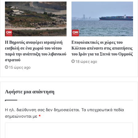
Η Βηρυτός αναφέρει ισραηλινή
Επιφυλακτικές οι χώρες του
εισβολή σε ένα χωριό του νότου
Κόλπου απέναντι στις απαιτήσεις
παρά την ανάπτυξη του λιβανικού
του Ιράν για τα Στενά του Ορμούζ
στρατού
18 ώρες ago
15 ώρες ago
Αφήστε μια απάντηση
Η ηλ. διεύθυνση σας δεν δημοσιεύεται.
Τα υποχρεωτικά πεδία
σημειώνονται με
*
Σ
χ