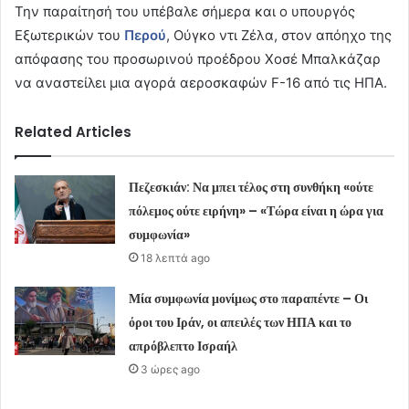
Την παραίτησή του υπέβαλε σήμερα και ο υπουργός
Εξωτερικών του
Περού
, Ούγκο ντι Ζέλα, στον απόηχο της
απόφασης του προσωρινού προέδρου Χοσέ Μπαλκάζαρ
να αναστείλει μια αγορά αεροσκαφών F-16 από τις ΗΠΑ.
Related Articles
Πεζεσκιάν: Να μπει τέλος στη συνθήκη «ούτε
πόλεμος ούτε ειρήνη» – «Τώρα είναι η ώρα για
συμφωνία»
18 λεπτά ago
Μία συμφωνία μονίμως στο παραπέντε – Οι
όροι του Ιράν, οι απειλές των ΗΠΑ και το
απρόβλεπτο Ισραήλ
3 ώρες ago