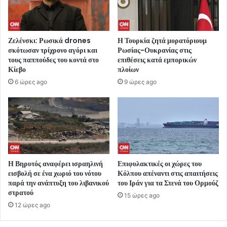
Ζελένσκι: Ρωσικά drones
Η Τουρκία ζητά μορατόριουμ
σκότωσαν τρίχρονο αγόρι και
Ρωσίας-Ουκρανίας στις
τους παππούδες του κοντά στο
επιθέσεις κατά εμπορικών
Κίεβο
πλοίων
6 ώρες ago
9 ώρες ago
Η Βηρυτός αναφέρει ισραηλινή
Επιφυλακτικές οι χώρες του
εισβολή σε ένα χωριό του νότου
Κόλπου απέναντι στις απαιτήσεις
παρά την ανάπτυξη του λιβανικού
του Ιράν για τα Στενά του Ορμούζ
στρατού
15 ώρες ago
12 ώρες ago