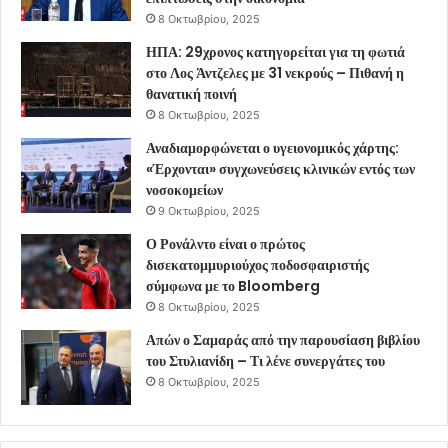
8 Οκτωβρίου, 2025
ΗΠΑ: 29χρονος κατηγορείται για τη φωτιά
στο Λος Άντζελες με 31 νεκρούς – Πιθανή η
θανατική ποινή
8 Οκτωβρίου, 2025
Αναδιαμορφώνεται ο υγειονομικός χάρτης:
«Έρχονται» συγχωνεύσεις κλινικών εντός των
νοσοκομείων
9 Οκτωβρίου, 2025
Ο Ρονάλντο είναι ο πρώτος
δισεκατομμυριούχος ποδοσφαιριστής
σύμφωνα με το Bloomberg
8 Οκτωβρίου, 2025
Απών ο Σαμαράς από την παρουσίαση βιβλίου
του Στυλιανίδη – Τι λένε συνεργάτες του
8 Οκτωβρίου, 2025