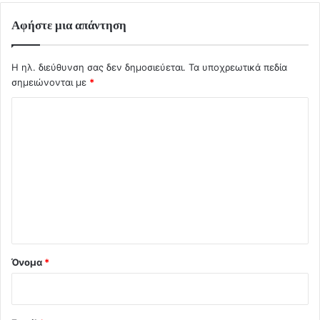
Αφήστε μια απάντηση
Η ηλ. διεύθυνση σας δεν δημοσιεύεται.
Τα υποχρεωτικά πεδία
σημειώνονται με
*
Σ
χ
ό
λ
ι
ο
*
Όνομα
*