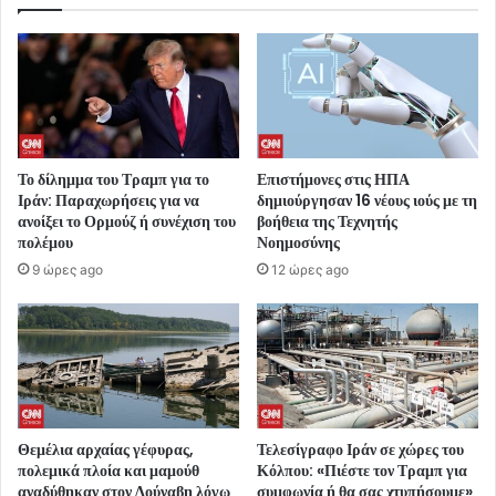
Το δίλημμα του Τραμπ για το
Επιστήμονες στις ΗΠΑ
Ιράν: Παραχωρήσεις για να
δημιούργησαν 16 νέους ιούς με τη
ανοίξει το Ορμούζ ή συνέχιση του
βοήθεια της Τεχνητής
πολέμου
Νοημοσύνης
9 ώρες ago
12 ώρες ago
Θεμέλια αρχαίας γέφυρας,
Τελεσίγραφο Ιράν σε χώρες του
πολεμικά πλοία και μαμούθ
Κόλπου: «Πιέστε τον Τραμπ για
αναδύθηκαν στον Δούναβη λόγω
συμφωνία ή θα σας χτυπήσουμε»