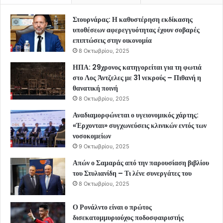
Στουρνάρας: Η καθυστέρηση εκδίκασης
υποθέσεων αφερεγγυότητας έχουν σοβαρές
επιπτώσεις στην οικονομία
8 Οκτωβρίου, 2025
ΗΠΑ: 29χρονος κατηγορείται για τη φωτιά
στο Λος Άντζελες με 31 νεκρούς – Πιθανή η
θανατική ποινή
8 Οκτωβρίου, 2025
Αναδιαμορφώνεται ο υγειονομικός χάρτης:
«Έρχονται» συγχωνεύσεις κλινικών εντός των
νοσοκομείων
9 Οκτωβρίου, 2025
Απών ο Σαμαράς από την παρουσίαση βιβλίου
του Στυλιανίδη – Τι λένε συνεργάτες του
8 Οκτωβρίου, 2025
Ο Ρονάλντο είναι ο πρώτος
δισεκατομμυριούχος ποδοσφαιριστής