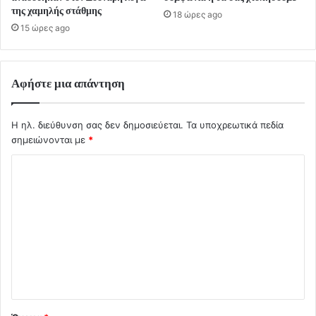
της χαμηλής στάθμης
18 ώρες ago
15 ώρες ago
Αφήστε μια απάντηση
Η ηλ. διεύθυνση σας δεν δημοσιεύεται.
Τα υποχρεωτικά πεδία
σημειώνονται με
*
Σ
χ
ό
λ
ι
ο
*