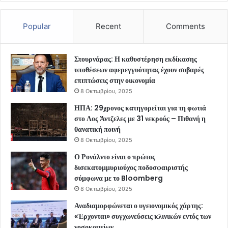
Popular
Recent
Comments
Στουρνάρας: Η καθυστέρηση εκδίκασης
υποθέσεων αφερεγγυότητας έχουν σοβαρές
επιπτώσεις στην οικονομία
8 Οκτωβρίου, 2025
ΗΠΑ: 29χρονος κατηγορείται για τη φωτιά
στο Λος Άντζελες με 31 νεκρούς – Πιθανή η
θανατική ποινή
8 Οκτωβρίου, 2025
Ο Ρονάλντο είναι ο πρώτος
δισεκατομμυριούχος ποδοσφαιριστής
σύμφωνα με το Bloomberg
8 Οκτωβρίου, 2025
Αναδιαμορφώνεται ο υγειονομικός χάρτης:
«Έρχονται» συγχωνεύσεις κλινικών εντός των
νοσοκομείων