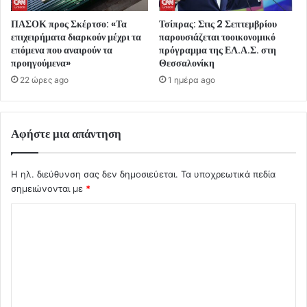
ΠΑΣΟΚ προς Σκέρτσο: «Τα
Τσίπρας: Στις 2 Σεπτεμβρίου
επιχειρήματα διαρκούν μέχρι τα
παρουσιάζεται τοοικονομικό
επόμενα που αναιρούν τα
πρόγραμμα της ΕΛ.Α.Σ. στη
προηγούμενα»
Θεσσαλονίκη
22 ώρες ago
1 ημέρα ago
Αφήστε μια απάντηση
Η ηλ. διεύθυνση σας δεν δημοσιεύεται.
Τα υποχρεωτικά πεδία
σημειώνονται με
*
Σ
χ
ό
λ
ι