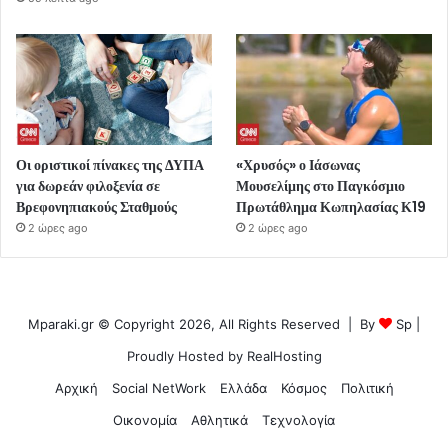
Οι οριστικοί πίνακες της ΔΥΠΑ
«Χρυσός» ο Ιάσωνας
για δωρεάν φιλοξενία σε
Μουσελίμης στο Παγκόσμιο
Βρεφονηπιακούς Σταθμούς
Πρωτάθλημα Κωπηλασίας Κ19
2 ώρες ago
2 ώρες ago
Mparaki.gr © Copyright 2026, All Rights Reserved | By
Sp
|
Proudly Hosted by
RealHosting
Αρχική
Social NetWork
Ελλάδα
Κόσμος
Πολιτική
Οικονομία
Αθλητικά
Τεχνολογία