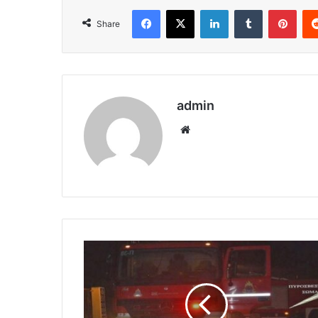
Facebook
X
LinkedIn
Tumblr
Pint
Share
admin
Website