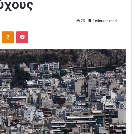
ούχους
75
2 minutes read
VKontakte
Odnoklassniki
Pocket