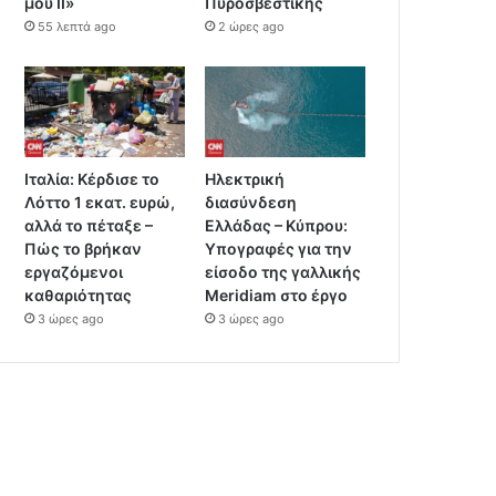
μου ΙΙ»
Πυροσβεστικής
55 λεπτά ago
2 ώρες ago
Ιταλία: Κέρδισε το
Ηλεκτρική
Λόττο 1 εκατ. ευρώ,
διασύνδεση
αλλά το πέταξε –
Ελλάδας – Κύπρου:
Πώς το βρήκαν
Υπογραφές για την
εργαζόμενοι
είσοδο της γαλλικής
καθαριότητας
Meridiam στο έργο
3 ώρες ago
3 ώρες ago