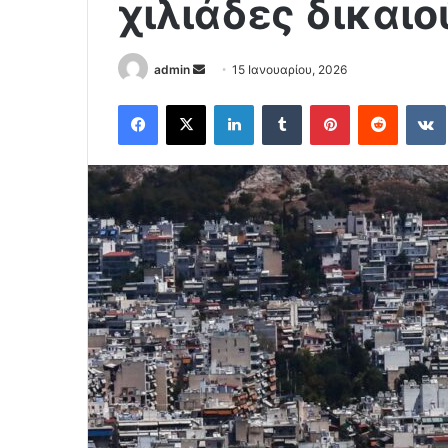
χιλιάδες δικαι
Send
admin
15 Ιανουαρίου, 2026
an
Facebook
X
LinkedIn
Tumblr
Pinterest
Reddit
email