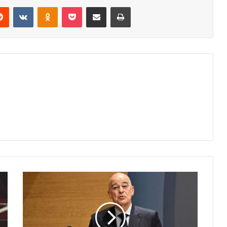
erest
Reddit
VKontakte
Odnoklassniki
Pocket
Share via Email
Print