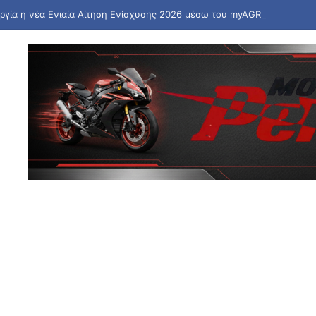
υργία η νέα Ενιαία Αίτηση Ενίσχυσης 2026 μέσω του myAGRO από την 