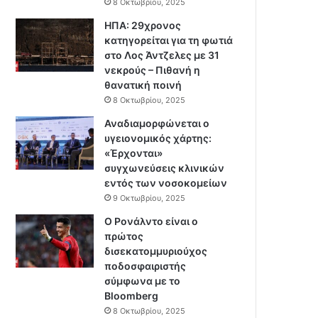
8 Οκτωβρίου, 2025
ΗΠΑ: 29χρονος
κατηγορείται για τη φωτιά
στο Λος Άντζελες με 31
νεκρούς – Πιθανή η
θανατική ποινή
8 Οκτωβρίου, 2025
Αναδιαμορφώνεται ο
υγειονομικός χάρτης:
«Έρχονται»
συγχωνεύσεις κλινικών
εντός των νοσοκομείων
9 Οκτωβρίου, 2025
Ο Ρονάλντο είναι ο
πρώτος
δισεκατομμυριούχος
ποδοσφαιριστής
σύμφωνα με το
Bloomberg
8 Οκτωβρίου, 2025