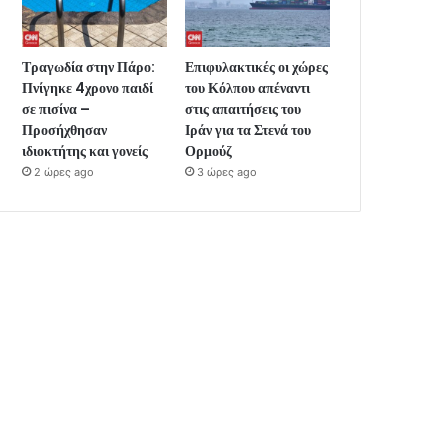
Τραγωδία στην Πάρο:
Επιφυλακτικές οι χώρες
Πνίγηκε 4χρονο παιδί
του Κόλπου απέναντι
σε πισίνα –
στις απαιτήσεις του
Προσήχθησαν
Ιράν για τα Στενά του
ιδιοκτήτης και γονείς
Ορμούζ
2 ώρες ago
3 ώρες ago