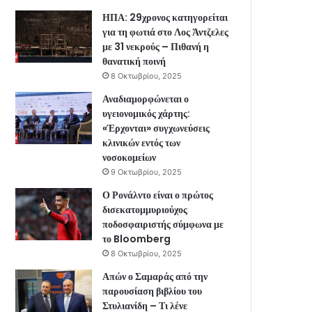
ΗΠΑ: 29χρονος κατηγορείται
για τη φωτιά στο Λος Άντζελες
με 31 νεκρούς – Πιθανή η
θανατική ποινή
8 Οκτωβρίου, 2025
Αναδιαμορφώνεται ο
υγειονομικός χάρτης:
«Έρχονται» συγχωνεύσεις
κλινικών εντός των
νοσοκομείων
9 Οκτωβρίου, 2025
Ο Ρονάλντο είναι ο πρώτος
δισεκατομμυριούχος
ποδοσφαιριστής σύμφωνα με
το Bloomberg
8 Οκτωβρίου, 2025
Απών ο Σαμαράς από την
παρουσίαση βιβλίου του
Στυλιανίδη – Τι λένε