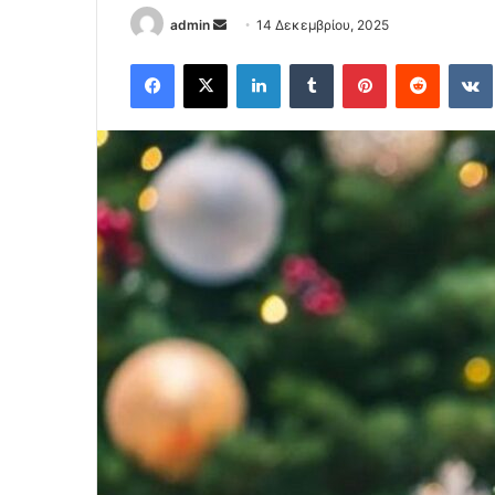
Send
admin
14 Δεκεμβρίου, 2025
an
Facebook
X
LinkedIn
Tumblr
Pinterest
Reddit
email