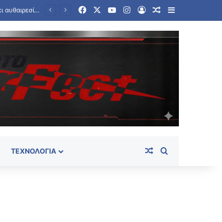
Facebook
X
YouTube
Instagram
Log In
Random Article
Sidebar
Random Article
Search for
ΤΕΧΝΟΛΟΓΊΑ