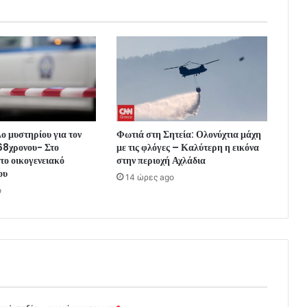
ο μυστηρίου για τον
Φωτιά στη Σητεία: Ολονύχτια μάχη
68χρονου- Στο
με τις φλόγες – Καλύτερη η εικόνα
το οικογενειακό
στην περιοχή Αχλάδια
ου
14 ώρες ago
o