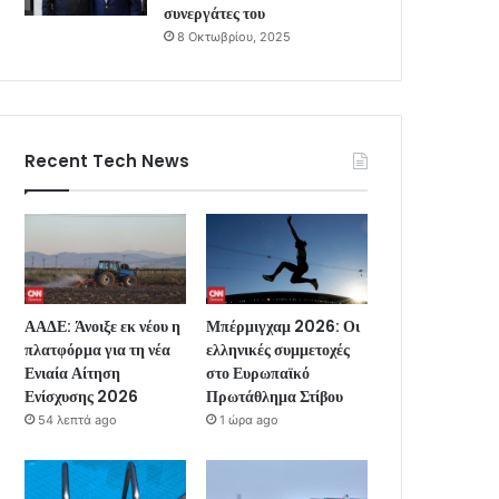
συνεργάτες του
8 Οκτωβρίου, 2025
Recent Tech News
ΑΑΔΕ: Άνοιξε εκ νέου η
Μπέρμιγχαμ 2026: Οι
πλατφόρμα για τη νέα
ελληνικές συμμετοχές
Ενιαία Αίτηση
στο Ευρωπαϊκό
Ενίσχυσης 2026
Πρωτάθλημα Στίβου
54 λεπτά ago
1 ώρα ago