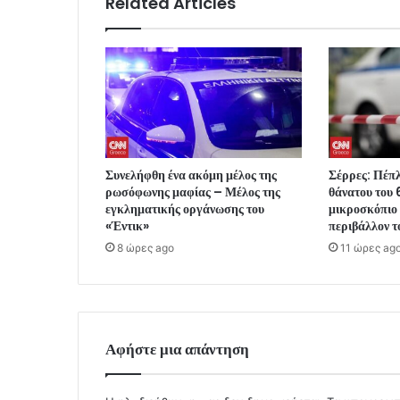
Related Articles
Συνελήφθη ένα ακόμη μέλος της
Σέρρες: Πέπλ
ρωσόφωνης μαφίας – Μέλος της
θάνατου του 
εγκληματικής οργάνωσης του
μικροσκόπιο 
«Έντικ»
περιβάλλον τ
8 ώρες ago
11 ώρες ag
Αφήστε μια απάντηση