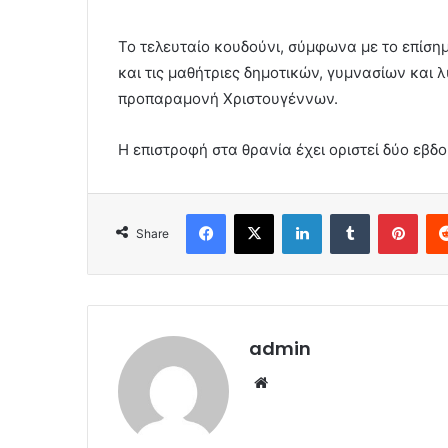
Το τελευταίο κουδούνι, σύμφωνα με το επίσημ
και τις μαθήτριες δημοτικών, γυμνασίων και 
προπαραμονή Χριστουγέννων.
Η επιστροφή στα θρανία έχει οριστεί δύο εβδ
Facebook
X
LinkedIn
Tumblr
Pint
Share
admin
Website