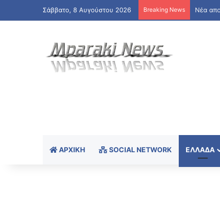
Σάββατο, 8 Αυγούστου 2026
Breaking News
ΑΑΔΕ: Ά
ΑΡΧΙΚΉ
SOCIAL NETWORK
ΕΛΛΆΔΑ