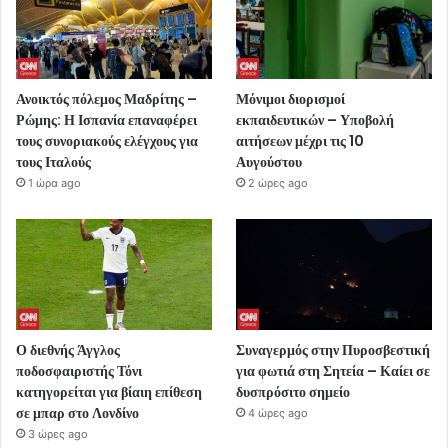
Ανοικτός πόλεμος Μαδρίτης –
Μόνιμοι διορισμοί
Ρώμης: Η Ισπανία επαναφέρει
εκπαιδευτικών – Υποβολή
τους συνοριακούς ελέγχους για
αιτήσεων μέχρι τις 10
τους Ιταλούς
Αυγούστου
1 ώρα ago
2 ώρες ago
Ο διεθνής Άγγλος
Συναγερμός στην Πυροσβεστική
ποδοσφαιριστής Τόνι
για φωτιά στη Σητεία – Καίει σε
κατηγορείται για βίαιη επίθεση
δυσπρόσιτο σημείο
σε μπαρ στο Λονδίνο
4 ώρες ago
3 ώρες ago