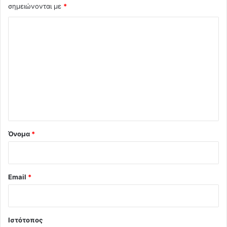
σημειώνονται με
*
Σ
χ
ό
λ
ι
ο
*
Όνομα
*
Email
*
Ιστότοπος