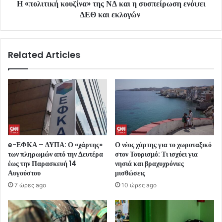
Η «πολιτική κουζίνα» της ΝΔ και η συσπείρωση ενόψει
ΔΕΘ και εκλογών
Related Articles
e-ΕΦΚΑ – ΔΥΠΑ: Ο «χάρτης»
Ο νέος χάρτης για το χωροταξικό
των πληρωμών από την Δευτέρα
στον Τουρισμό: Τι ισχύει για
έως την Παρασκευή 14
νησιά και βραχυχρόνιες
Αυγούστου
μισθώσεις
7 ώρες ago
10 ώρες ago