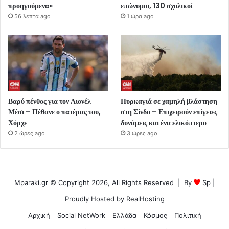
προηγούμενα»
επώνυμοι, 130 σχολικοί
56 λεπτά ago
1 ώρα ago
Βαρύ πένθος για τον Λιονέλ
Πυρκαγιά σε χαμηλή βλάστηση
Μέσι – Πέθανε ο πατέρας του,
στη Σίνδο – Επιχειρούν επίγειες
Χόρχε
δυνάμεις και ένα ελικόπτερο
2 ώρες ago
3 ώρες ago
Mparaki.gr © Copyright 2026, All Rights Reserved | By
Sp
|
Proudly Hosted by
RealHosting
Αρχική
Social NetWork
Ελλάδα
Κόσμος
Πολιτική