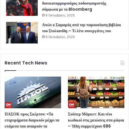
δισεκατομμυριούχος ποδοσφαιριστής
σύμφωνα με το Bloomberg
8 Οκτωβρίου, 2025
Απών ο Σαμαράς από την παρουσίαση βιβλίου
του Στυλιανίδη – Τι λένε συνεργάτες του
8 Οκτωβρίου, 2025
Recent Tech News
ΠΑΣΟΚ προς Σκέρτσο: «Τα
Σούπερ Μάρκετ: Και νέοι
επιχειρήματα διαρκούν μέχρι τα
κωδικοί στις μειώσεις στα ράφια
επόμενα που αναιρούν τα
– Ήδη συμμετέχουν 686