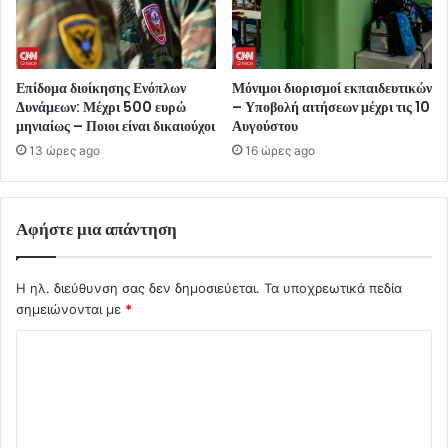
Επίδομα διοίκησης Ενόπλων
Μόνιμοι διορισμοί εκπαιδευτικών
Δυνάμεων: Μέχρι 500 ευρώ
– Υποβολή αιτήσεων μέχρι τις 10
μηνιαίως – Ποιοι είναι δικαιούχοι
Αυγούστου
13 ώρες ago
16 ώρες ago
Αφήστε μια απάντηση
Η ηλ. διεύθυνση σας δεν δημοσιεύεται.
Τα υποχρεωτικά πεδία
σημειώνονται με
*
Σ
χ
ό
λ