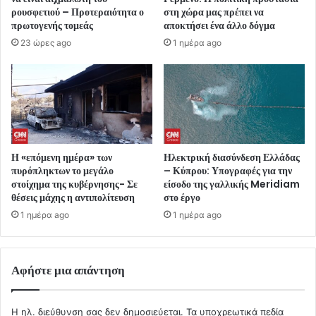
ρουσφετιού – Προτεραιότητα ο
στη χώρα μας πρέπει να
πρωτογενής τομεάς
αποκτήσει ένα άλλο δόγμα
23 ώρες ago
1 ημέρα ago
Η «επόμενη ημέρα» των
Ηλεκτρική διασύνδεση Ελλάδας
πυρόπληκτων το μεγάλο
– Κύπρου: Υπογραφές για την
στοίχημα της κυβέρνησης- Σε
είσοδο της γαλλικής Meridiam
θέσεις μάχης η αντιπολίτευση
στο έργο
1 ημέρα ago
1 ημέρα ago
Αφήστε μια απάντηση
Η ηλ. διεύθυνση σας δεν δημοσιεύεται.
Τα υποχρεωτικά πεδία