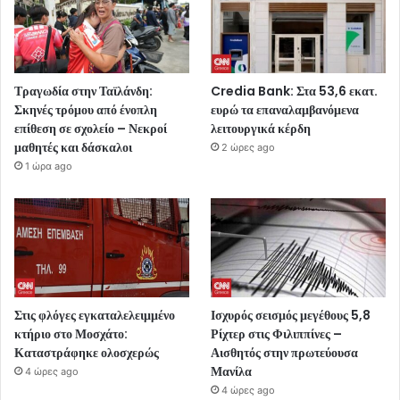
Τραγωδία στην Ταϊλάνδη:
Credia Bank: Στα 53,6 εκατ.
Σκηνές τρόμου από ένοπλη
ευρώ τα επαναλαμβανόμενα
επίθεση σε σχολείο – Νεκροί
λειτουργικά κέρδη
μαθητές και δάσκαλοι
2 ώρες ago
1 ώρα ago
Στις φλόγες εγκαταλελειμμένο
Ισχυρός σεισμός μεγέθους 5,8
κτήριο στο Μοσχάτο:
Ρίχτερ στις Φιλιππίνες –
Καταστράφηκε ολοσχερώς
Αισθητός στην πρωτεύουσα
Μανίλα
4 ώρες ago
4 ώρες ago