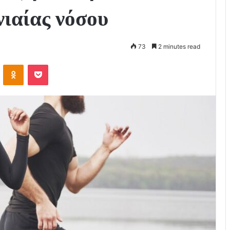
νιαίας νόσου
73
2 minutes read
VKontakte
Odnoklassniki
Pocket