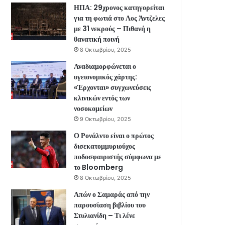
ΗΠΑ: 29χρονος κατηγορείται
για τη φωτιά στο Λος Άντζελες
με 31 νεκρούς – Πιθανή η
θανατική ποινή
8 Οκτωβρίου, 2025
Αναδιαμορφώνεται ο
υγειονομικός χάρτης:
«Έρχονται» συγχωνεύσεις
κλινικών εντός των
νοσοκομείων
9 Οκτωβρίου, 2025
Ο Ρονάλντο είναι ο πρώτος
δισεκατομμυριούχος
ποδοσφαιριστής σύμφωνα με
το Bloomberg
8 Οκτωβρίου, 2025
Απών ο Σαμαράς από την
παρουσίαση βιβλίου του
Στυλιανίδη – Τι λένε