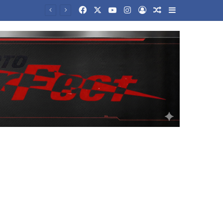
Facebook
X
YouTube
Instagram
Log In
Random Article
Sidebar
Συνάντηση Μητσοτάκη- Αγγελούδη: Θα έχουμε μία νέα ΔΕΘ το 2030 – Μητροπολιτικό πάρκο το ζητούμενο