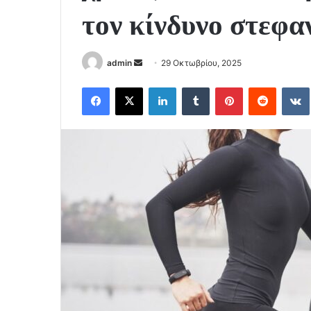
τον κίνδυνο στεφα
Send
admin
29 Οκτωβρίου, 2025
an
Facebook
X
LinkedIn
Tumblr
Pinterest
Reddit
email