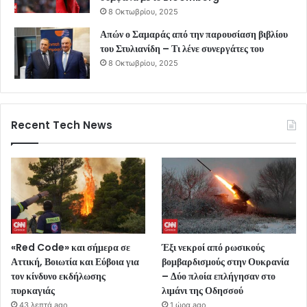
8 Οκτωβρίου, 2025
Απών ο Σαμαράς από την παρουσίαση βιβλίου
του Στυλιανίδη – Τι λένε συνεργάτες του
8 Οκτωβρίου, 2025
Recent Tech News
«Red Code» και σήμερα σε
Έξι νεκροί από ρωσικούς
Αττική, Βοιωτία και Εύβοια για
βομβαρδισμούς στην Ουκρανία
τον κίνδυνο εκδήλωσης
– Δύο πλοία επλήγησαν στο
πυρκαγιάς
λιμάνι της Οδησσού
43 λεπτά ago
1 ώρα ago