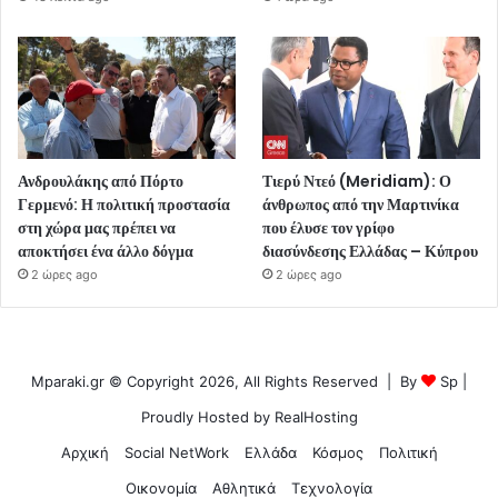
Ανδρουλάκης από Πόρτο
Τιερύ Ντεό (Meridiam): Ο
Γερμενό: Η πολιτική προστασία
άνθρωπος από την Μαρτινίκα
στη χώρα μας πρέπει να
που έλυσε τον γρίφο
αποκτήσει ένα άλλο δόγμα
διασύνδεσης Ελλάδας – Κύπρου
2 ώρες ago
2 ώρες ago
Mparaki.gr © Copyright 2026, All Rights Reserved | By
Sp
|
Proudly Hosted by
RealHosting
Αρχική
Social NetWork
Ελλάδα
Κόσμος
Πολιτική
Οικονομία
Αθλητικά
Τεχνολογία