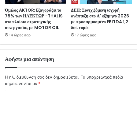
Όμιλος AKTOR: Eξαγοράζει το
ΔΕΗ: Συνεχιζόμενη ισχυρή
75% των ΗΛΕΚΤΩΡ -THALIS
ανάπτυξη στο Α΄ εξάμηνο 2026
στο πλαίσιο στρατηγικής
με προσαρμοσμένο EBITDA 1,2
συνεργασίας με MOTOR OIL
δισ. ευρώ
14 ώρες ago
17 ώρες ago
Αφήστε μια απάντηση
Η ηλ. διεύθυνση σας δεν δημοσιεύεται.
Τα υποχρεωτικά πεδία
σημειώνονται με
*
Σ
χ
ό
λ
ι