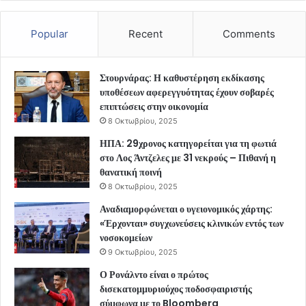
Popular
Recent
Comments
Στουρνάρας: Η καθυστέρηση εκδίκασης
υποθέσεων αφερεγγυότητας έχουν σοβαρές
επιπτώσεις στην οικονομία
8 Οκτωβρίου, 2025
ΗΠΑ: 29χρονος κατηγορείται για τη φωτιά
στο Λος Άντζελες με 31 νεκρούς – Πιθανή η
θανατική ποινή
8 Οκτωβρίου, 2025
Αναδιαμορφώνεται ο υγειονομικός χάρτης:
«Έρχονται» συγχωνεύσεις κλινικών εντός των
νοσοκομείων
9 Οκτωβρίου, 2025
Ο Ρονάλντο είναι ο πρώτος
δισεκατομμυριούχος ποδοσφαιριστής
σύμφωνα με το Bloomberg