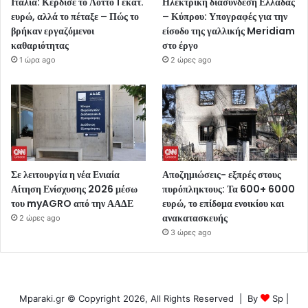
Ιταλία: Κέρδισε το Λόττο 1 εκατ.
Ηλεκτρική διασύνδεση Ελλάδας
ευρώ, αλλά το πέταξε – Πώς το
– Κύπρου: Υπογραφές για την
βρήκαν εργαζόμενοι
είσοδο της γαλλικής Meridiam
καθαριότητας
στο έργο
1 ώρα ago
2 ώρες ago
Σε λειτουργία η νέα Ενιαία
Αποζημιώσεις- εξπρές στους
Αίτηση Ενίσχυσης 2026 μέσω
πυρόπληκτους: Τα 600+ 6000
του myAGRO από την ΑΑΔΕ
ευρώ, το επίδομα ενοικίου και
ανακατασκευής
2 ώρες ago
3 ώρες ago
Mparaki.gr © Copyright 2026, All Rights Reserved | By
Sp
|