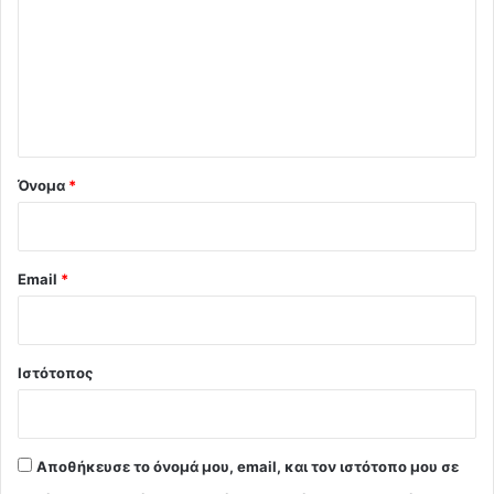
ό
λ
ι
ο
*
Όνομα
*
Email
*
Ιστότοπος
Αποθήκευσε το όνομά μου, email, και τον ιστότοπο μου σε