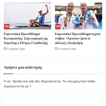
Ευρωπαϊκό Πρωτάθλημα
Ευρωπαϊκό Πρωτάθλημα υγρού
Κωπηλασίας: Στην κορυφή της
στίβου: «Χρυσές» ξανά οι
Ευρώπης ο Πέτρος Γκαϊδατζής
αδελφές Αλεξανδρή
3 ημέρες ago
4 ημέρες ago
Αφήστε μια απάντηση
Η ηλ. διεύθυνση σας δεν δημοσιεύεται.
Τα υποχρεωτικά πεδία
σημειώνονται με
*
Σ
χ