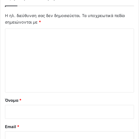
Η ηλ. διεύθυνση σας δεν δημοσιεύεται.
Τα υποχρεωτικά πεδία
σημειώνονται με
*
Σ
χ
ό
λ
ι
ο
*
Όνομα
*
Email
*