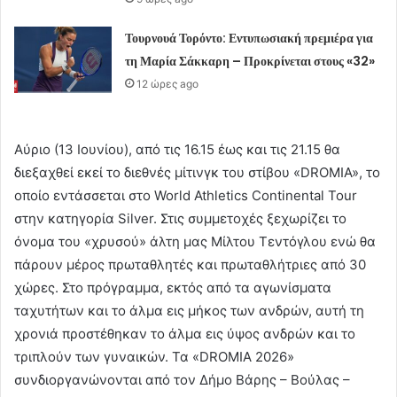
Τουρνουά Τορόντο: Εντυπωσιακή πρεμιέρα για
τη Μαρία Σάκκαρη – Προκρίνεται στους «32»
12 ώρες ago
Αύριο (13 Ιουνίου), από τις 16.15 έως και τις 21.15 θα
διεξαχθεί εκεί το διεθνές μίτινγκ του στίβου «DROMIA», το
οποίο εντάσσεται στο World Athletics Continental Tour
στην κατηγορία Silver. Στις συμμετοχές ξεχωρίζει το
όνομα του «χρυσού» άλτη μας Μίλτου Τεντόγλου ενώ θα
πάρουν μέρος πρωταθλητές και πρωταθλήτριες από 30
χώρες. Στο πρόγραμμα, εκτός από τα αγωνίσματα
ταχυτήτων και το άλμα εις μήκος των ανδρών, αυτή τη
χρονιά προστέθηκαν το άλμα εις ύψος ανδρών και το
τριπλούν των γυναικών. Τα «DROMIA 2026»
συνδιοργανώνονται από τον Δήμο Βάρης – Βούλας –