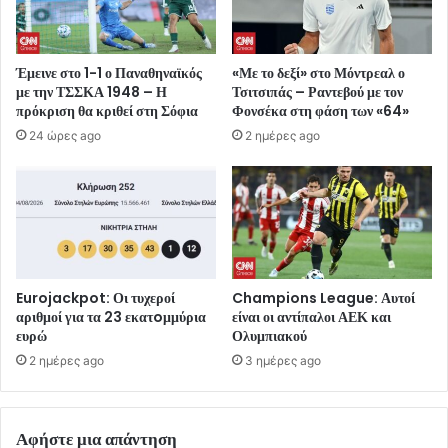
Έμεινε στο 1-1 ο Παναθηναϊκός
«Με το δεξί» στο Μόντρεαλ ο
με την ΤΣΣΚΑ 1948 – Η
Τσιτσιπάς – Ραντεβού με τον
πρόκριση θα κριθεί στη Σόφια
Φονσέκα στη φάση των «64»
24 ώρες ago
2 ημέρες ago
Eurojackpot: Οι τυχεροί
Champions League: Αυτοί
αριθμοί για τα 23 εκατoμμύρια
είναι οι αντίπαλοι ΑΕΚ και
ευρώ
Ολυμπιακού
2 ημέρες ago
3 ημέρες ago
Αφήστε μια απάντηση