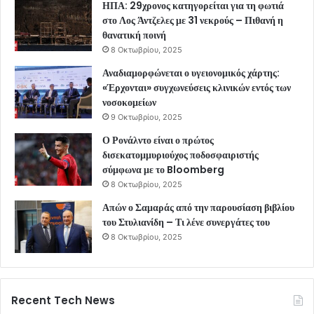
ΗΠΑ: 29χρονος κατηγορείται για τη φωτιά
στο Λος Άντζελες με 31 νεκρούς – Πιθανή η
θανατική ποινή
8 Οκτωβρίου, 2025
Αναδιαμορφώνεται ο υγειονομικός χάρτης:
«Έρχονται» συγχωνεύσεις κλινικών εντός των
νοσοκομείων
9 Οκτωβρίου, 2025
Ο Ρονάλντο είναι ο πρώτος
δισεκατομμυριούχος ποδοσφαιριστής
σύμφωνα με το Bloomberg
8 Οκτωβρίου, 2025
Απών ο Σαμαράς από την παρουσίαση βιβλίου
του Στυλιανίδη – Τι λένε συνεργάτες του
8 Οκτωβρίου, 2025
Recent Tech News