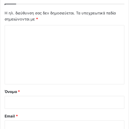
Η ηλ. διεύθυνση σας δεν δημοσιεύεται.
Τα υποχρεωτικά πεδία
σημειώνονται με
*
Σ
χ
ό
λ
ι
ο
*
Όνομα
*
Email
*