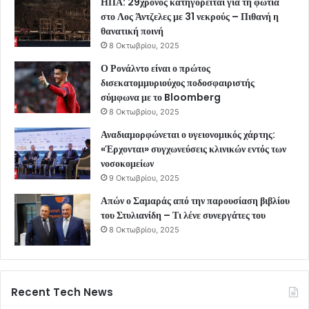
ΗΠΑ: 29χρονος κατηγορείται για τη φωτιά
στο Λος Άντζελες με 31 νεκρούς – Πιθανή η
θανατική ποινή
8 Οκτωβρίου, 2025
Ο Ρονάλντο είναι ο πρώτος
δισεκατομμυριούχος ποδοσφαιριστής
σύμφωνα με το Bloomberg
8 Οκτωβρίου, 2025
Αναδιαμορφώνεται ο υγειονομικός χάρτης:
«Έρχονται» συγχωνεύσεις κλινικών εντός των
νοσοκομείων
9 Οκτωβρίου, 2025
Απών ο Σαμαράς από την παρουσίαση βιβλίου
του Στυλιανίδη – Τι λένε συνεργάτες του
8 Οκτωβρίου, 2025
Recent Tech News