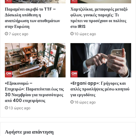
Παραμένει ακριβό το TTF –
Χαρτζιλίκια, μεταφορές μεταξύ
Δύσκολη υπόθεση η
φίλων, γονικές παροχές: Τι
αναπλήρωση των αποθεμάτων
πρέπει να προσέχουν οι πολίτες
στην Ευρώπη
στο IRIS
7 ώρες ago
10 ώρες ago
«Εξοικονομώ –
«Ergani app»: Γρήγορες και
Επιχειρώ»: Παρατείνεται έως τις
απλές προσλήψεις μέσω κινητού
30 Νοεμβρίου για περισσότερες
για εργοδότες
από 400 επιχειρήσεις
16 ώρες ago
13 ώρες ago
Αφήστε μια απάντηση