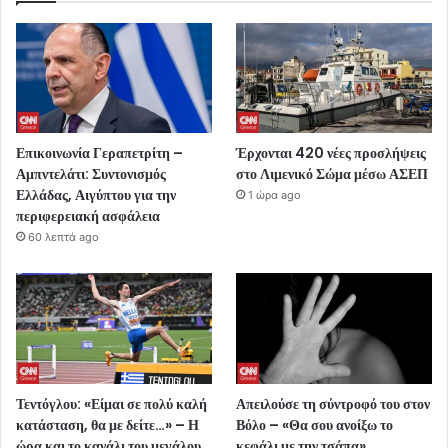
Επικοινωνία Γεραπετρίτη –
Έρχονται 420 νέες προσλήψεις
Αμπντελάτι: Συντονισμός
στο Λιμενικό Σώμα μέσω ΑΣΕΠ
Ελλάδας, Αιγύπτου για την
1 ώρα ago
περιφερειακή ασφάλεια
60 λεπτά ago
Τεντόγλου: «Είμαι σε πολύ καλή
Απειλούσε τη σύντροφό του στον
κατάσταση, θα με δείτε…» – Η
Βόλο – «Θα σου ανοίξω το
ώρα και το κανάλι του μεγάλου
κεφάλι με την τσάπα»