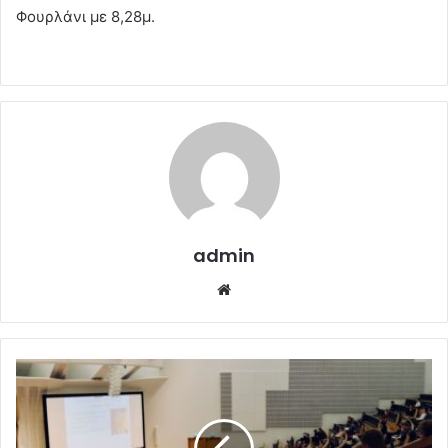
Φουρλάνι με 8,28μ.
admin
Website