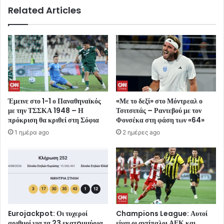
Related Articles
Έμεινε στο 1-1 ο Παναθηναϊκός
«Με το δεξί» στο Μόντρεαλ ο
με την ΤΣΣΚΑ 1948 – Η
Τσιτσιπάς – Ραντεβού με τον
πρόκριση θα κριθεί στη Σόφια
Φονσέκα στη φάση των «64»
1 ημέρα ago
2 ημέρες ago
Eurojackpot: Οι τυχεροί
Champions League: Αυτοί
αριθμοί για τα 23 εκατoμμύρια
είναι οι αντίπαλοι ΑΕΚ και