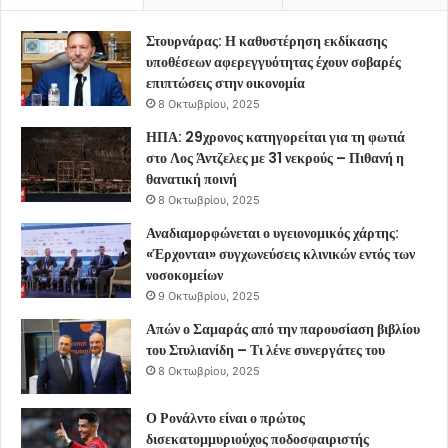
Στουρνάρας: Η καθυστέρηση εκδίκασης
υποθέσεων αφερεγγυότητας έχουν σοβαρές
επιπτώσεις στην οικονομία
8 Οκτωβρίου, 2025
ΗΠΑ: 29χρονος κατηγορείται για τη φωτιά
στο Λος Άντζελες με 31 νεκρούς – Πιθανή η
θανατική ποινή
8 Οκτωβρίου, 2025
Αναδιαμορφώνεται ο υγειονομικός χάρτης:
«Έρχονται» συγχωνεύσεις κλινικών εντός των
νοσοκομείων
9 Οκτωβρίου, 2025
Απών ο Σαμαράς από την παρουσίαση βιβλίου
του Στυλιανίδη – Τι λένε συνεργάτες του
8 Οκτωβρίου, 2025
Ο Ρονάλντο είναι ο πρώτος
δισεκατομμυριούχος ποδοσφαιριστής