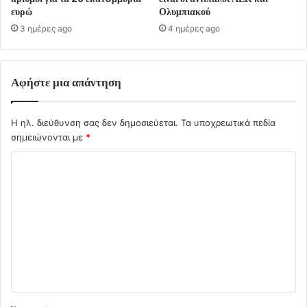
ευρώ
Ολυμπιακού
3 ημέρες ago
4 ημέρες ago
Αφήστε μια απάντηση
Η ηλ. διεύθυνση σας δεν δημοσιεύεται.
Τα υποχρεωτικά πεδία
σημειώνονται με
*
Σ
χ
ό
λ
ι
ο
*