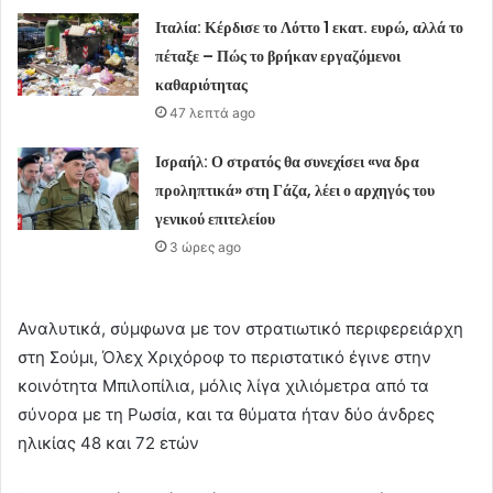
Ιταλία: Κέρδισε το Λόττο 1 εκατ. ευρώ, αλλά το
πέταξε – Πώς το βρήκαν εργαζόμενοι
καθαριότητας
47 λεπτά ago
Ισραήλ: Ο στρατός θα συνεχίσει «να δρα
προληπτικά» στη Γάζα, λέει ο αρχηγός του
γενικού επιτελείου
3 ώρες ago
Αναλυτικά, σύμφωνα με τον στρατιωτικό περιφερειάρχη
στη Σούμι, Όλεχ Χριχόροφ το περιστατικό έγινε στην
κοινότητα Μπιλοπίλια, μόλις λίγα χιλιόμετρα από τα
σύνορα με τη Ρωσία, και τα θύματα ήταν δύο άνδρες
ηλικίας 48 και 72 ετών