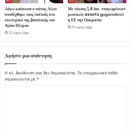
Λόγω καύσωνα ο πάπας Λέων
Με τόκους 1,4 δισ. «παγωμένων»
υποδέχθηκε τους πιστούς στο
ρωσικών assets χρηματοδοτεί
εσωτερικό της βασιλικής του
η ΕΕ την Ουκρανία
Αγίου Πέτρου
15 ώρες ago
12 ώρες ago
Αφήστε μια απάντηση
Η ηλ. διεύθυνση σας δεν δημοσιεύεται.
Τα υποχρεωτικά πεδία
σημειώνονται με
*
Σ
χ
ό
λ
ι