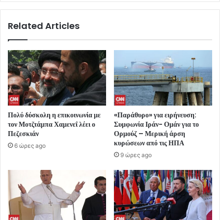
Related Articles
Πολύ δύσκολη η επικοινωνία με
«Παράθυρο» για ειρήνευση:
τον Μοτζτάμπα Χαμενεΐ λέει ο
Συμφωνία Ιράν- Ομάν για το
Πεζεσκιάν
Ορμούζ – Μερική άρση
κυρώσεων από τις ΗΠΑ
6 ώρες ago
9 ώρες ago