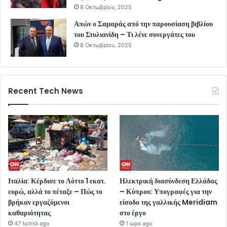
8 Οκτωβρίου, 2025
Απών ο Σαμαράς από την παρουσίαση βιβλίου
του Στυλιανίδη – Τι λένε συνεργάτες του
8 Οκτωβρίου, 2025
Recent Tech News
Ιταλία: Κέρδισε το Λόττο 1 εκατ.
Ηλεκτρική διασύνδεση Ελλάδας
ευρώ, αλλά το πέταξε – Πώς το
– Κύπρου: Υπογραφές για την
βρήκαν εργαζόμενοι
είσοδο της γαλλικής Meridiam
καθαριότητας
στο έργο
47 λεπτά ago
1 ώρα ago