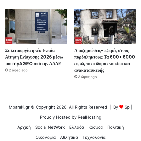
Σε λειτουργία η νέα Ενιαία
Αποζημιώσεις- εξπρές στους
Αίτηση Ενίσχυσης 2026 μέσω
πυρόπληκτους: Τα 600+ 6000
του myAGRO από την ΑΑΔΕ
ευρώ, το επίδομα ενοικίου και
ανακατασκευής
2 ώρες ago
3 ώρες ago
Mparaki.gr © Copyright 2026, All Rights Reserved | By
Sp
|
Proudly Hosted by
RealHosting
Αρχική
Social NetWork
Ελλάδα
Κόσμος
Πολιτική
Οικονομία
Αθλητικά
Τεχνολογία