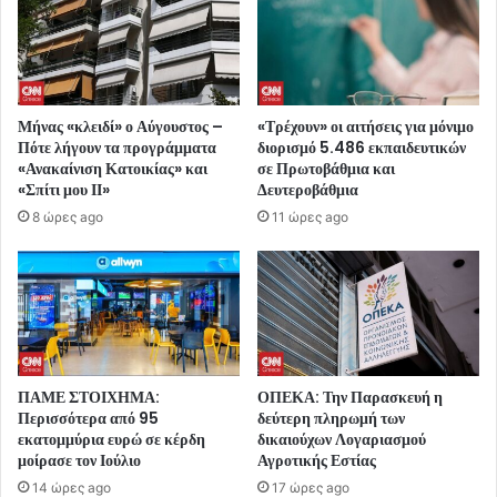
Μήνας «κλειδί» ο Αύγουστος –
«Τρέχουν» οι αιτήσεις για μόνιμο
Πότε λήγουν τα προγράμματα
διορισμό 5.486 εκπαιδευτικών
«Ανακαίνιση Κατοικίας» και
σε Πρωτοβάθμια και
«Σπίτι μου ΙΙ»
Δευτεροβάθμια
8 ώρες ago
11 ώρες ago
ΠΑΜΕ ΣΤΟΙΧΗΜΑ:
ΟΠΕΚΑ: Την Παρασκευή η
Περισσότερα από 95
δεύτερη πληρωμή των
εκατομμύρια ευρώ σε κέρδη
δικαιούχων Λογαριασμού
μοίρασε τον Ιούλιο
Αγροτικής Εστίας
14 ώρες ago
17 ώρες ago