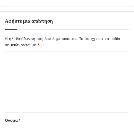
Αφήστε μια απάντηση
Η ηλ. διεύθυνση σας δεν δημοσιεύεται.
Τα υποχρεωτικά πεδία
σημειώνονται με
*
Σ
χ
ό
λ
ι
ο
*
Όνομα
*