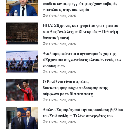
υποθέσεων αφερεγγυότητας έχουν σοβαρές
επιπτώσεις στην οικονομία
8 Οκτωβρίου, 2025
ΗΠΑ: 29χρονος κατηγορείται για τη φωτιά
στο Λος Άντζελες με 31 νεκρούς – Πιθανή η
θανατική ποινή
8 Οκτωβρίου, 2025
Αναδιαμορφώνεται ο υγειονομικός χάρτης:
«Έρχονται» συγχωνεύσεις κλινικών εντός των
νοσοκομείων
9 Οκτωβρίου, 2025
Ο Ρονάλντο είναι ο πρώτος
δισεκατομμυριούχος ποδοσφαιριστής
σύμφωνα με το Bloomberg
8 Οκτωβρίου, 2025
Απών ο Σαμαράς από την παρουσίαση βιβλίου
του Στυλιανίδη – Τι λένε συνεργάτες του
8 Οκτωβρίου, 2025