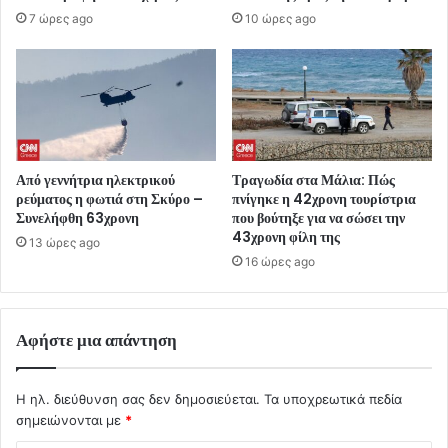
7 ώρες ago
10 ώρες ago
Από γεννήτρια ηλεκτρικού
Τραγωδία στα Μάλια: Πώς
ρεύματος η φωτιά στη Σκύρο –
πνίγηκε η 42χρονη τουρίστρια
Συνελήφθη 63χρονη
που βούτηξε για να σώσει την
43χρονη φίλη της
13 ώρες ago
16 ώρες ago
Αφήστε μια απάντηση
Η ηλ. διεύθυνση σας δεν δημοσιεύεται.
Τα υποχρεωτικά πεδία
σημειώνονται με
*