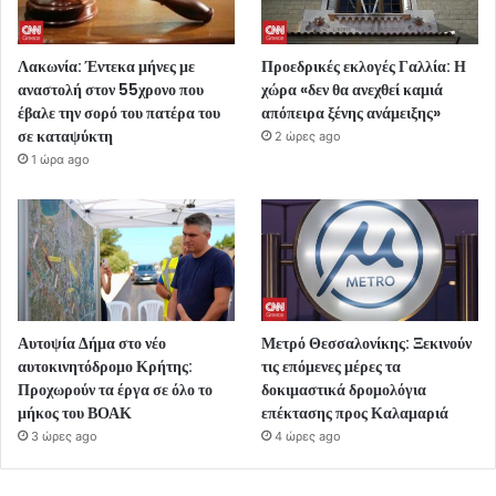
Λακωνία: Έντεκα μήνες με
Προεδρικές εκλογές Γαλλία: Η
αναστολή στον 55χρονο που
χώρα «δεν θα ανεχθεί καμιά
έβαλε την σορό του πατέρα του
απόπειρα ξένης ανάμειξης»
σε καταψύκτη
2 ώρες ago
1 ώρα ago
Αυτοψία Δήμα στο νέο
Μετρό Θεσσαλονίκης: Ξεκινούν
αυτοκινητόδρομο Κρήτης:
τις επόμενες μέρες τα
Προχωρούν τα έργα σε όλο το
δοκιμαστικά δρομολόγια
μήκος του ΒΟΑΚ
επέκτασης προς Καλαμαριά
3 ώρες ago
4 ώρες ago