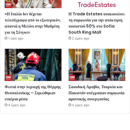
«Η Ιταλία δεν δέχεται
Η Trade Estates ανακοινώνει
τελεσίγραφα από το εξωτερικό»,
τη συμφωνία για την απόκτηση
απαντά η Μελόνι στην Μαδρίτη
ποσοστού 50% στο Sofia
για τη Σένγκεν
South Ring Mall
1 ώρα ago
2 ώρες ago
Φωτιά στην περιοχή της Θέρμης
Σαουδική Αραβία, Τουρκία και
Θεσσαλονίκης – Σηκώθηκαν
Πακιστάν υπέγραψαν συμφωνία
εναέρια μέσα
αμυντικής συνεργασίας
4 ώρες ago
4 ώρες ago