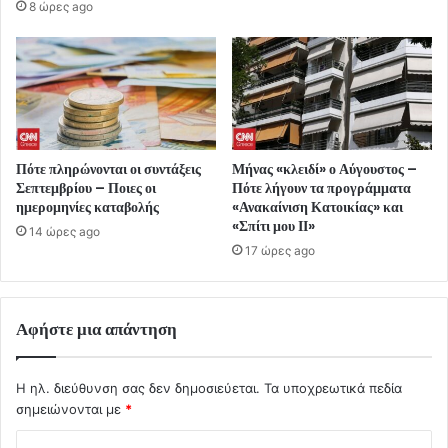
8 ώρες ago
Πότε πληρώνονται οι συντάξεις
Μήνας «κλειδί» ο Αύγουστος –
Σεπτεμβρίου – Ποιες οι
Πότε λήγουν τα προγράμματα
ημερομηνίες καταβολής
«Ανακαίνιση Κατοικίας» και
«Σπίτι μου ΙΙ»
14 ώρες ago
17 ώρες ago
Αφήστε μια απάντηση
Η ηλ. διεύθυνση σας δεν δημοσιεύεται.
Τα υποχρεωτικά πεδία
σημειώνονται με
*
Σ