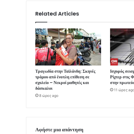
Related Articles
Τραγωδία στην Ταϊλάνδη: Σκηνές
Ισχυρός σεισ
τρόμου από ένοπλη επίθεση σε
Ρίχτερ στις 
σχολείο – Νεκροί μαθητές και
στην πρωτεύ
δάσκαλοι
11 ώρες ag
8 ώρες ago
Αφήστε μια απάντηση