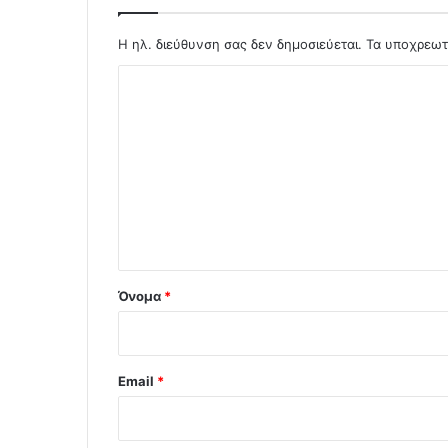
Η ηλ. διεύθυνση σας δεν δημοσιεύεται.
Τα υποχρεωτ
Σ
χ
ό
λ
ι
ο
*
Όνομα
*
Email
*