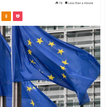
78
Less than a minute
VKontakte
Odnoklassniki
Pocket