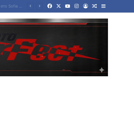
Facebook
X
YouTube
Instagram
Log In
Random Article
Sidebar