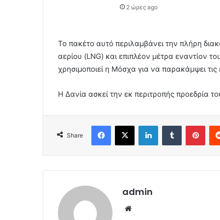
2 ώρες ago
Το πακέτο αυτό περιλαμβάνει την πλήρη δια
αερίου (LNG) και επιπλέον μέτρα εναντίον 
χρησιμοποιεί η Μόσχα για να παρακάμψει τις
Η Δανία ασκεί την εκ περιτροπής προεδρία το
Facebook
X
LinkedIn
Tumblr
Pint
Share
admin
Website