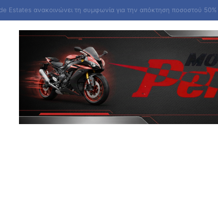
ά στην περιοχή της Θέρμης Θεσσαλονίκης – Σηκώθηκαν εναέρια μέσα