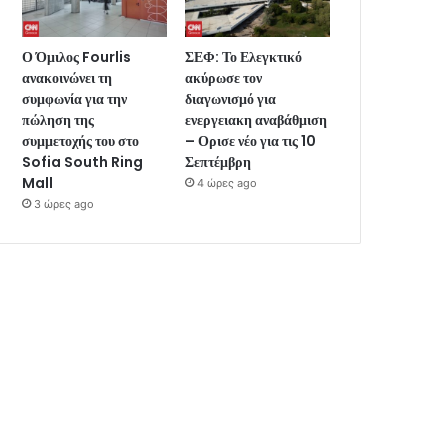
Ο Όμιλος Fourlis
ΣΕΦ: Το Ελεγκτικό
ανακοινώνει τη
ακύρωσε τον
συμφωνία για την
διαγωνισμό για
πώληση της
ενεργειακη αναβάθμιση
συμμετοχής του στο
– Ορισε νέο για τις 10
Sofia South Ring
Σεπτέμβρη
Mall
4 ώρες ago
3 ώρες ago