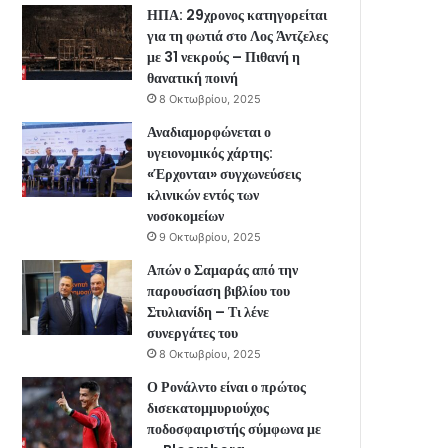
ΗΠΑ: 29χρονος κατηγορείται
για τη φωτιά στο Λος Άντζελες
με 31 νεκρούς – Πιθανή η
θανατική ποινή
8 Οκτωβρίου, 2025
Αναδιαμορφώνεται ο
υγειονομικός χάρτης:
«Έρχονται» συγχωνεύσεις
κλινικών εντός των
νοσοκομείων
9 Οκτωβρίου, 2025
Απών ο Σαμαράς από την
παρουσίαση βιβλίου του
Στυλιανίδη – Τι λένε
συνεργάτες του
8 Οκτωβρίου, 2025
Ο Ρονάλντο είναι ο πρώτος
δισεκατομμυριούχος
ποδοσφαιριστής σύμφωνα με