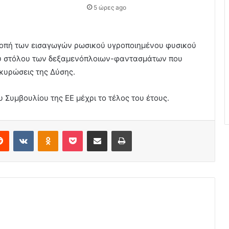
5 ώρες ago
κοπή των εισαγωγών ρωσικού υγροποιημένου φυσικού
του στόλου των δεξαμενόπλοιων-φαντασμάτων που
 κυρώσεις της Δύσης.
υ Συμβουλίου της ΕΕ μέχρι το τέλος του έτους.
erest
Reddit
VKontakte
Odnoklassniki
Pocket
Share via Email
Print