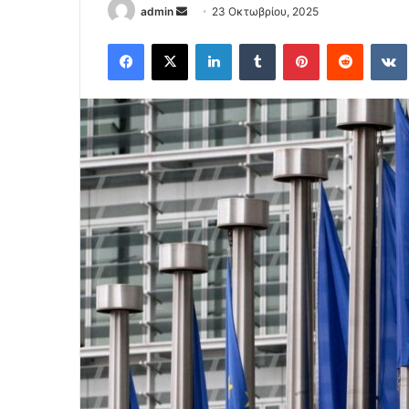
Send
admin
23 Οκτωβρίου, 2025
an
Facebook
X
LinkedIn
Tumblr
Pinterest
Reddit
email