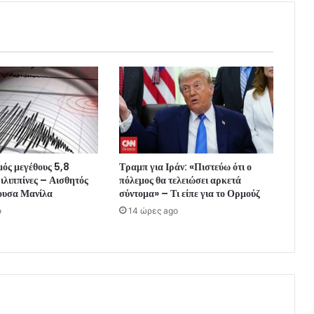
μός μεγέθους 5,8
Τραμπ για Ιράν: «Πιστεύω ότι ο
Φιλιππίνες – Αισθητός
πόλεμος θα τελειώσει αρκετά
ουσα Μανίλα
σύντομα» – Τι είπε για το Ορμούζ
o
14 ώρες ago