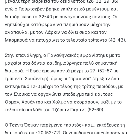
μεγαλύτερη διάρκεια του δεκαλέπτου (26-32, 29-36),
ενώ ο Γιούρτσεβεν βρήκε εκπληκτικό μομέντουμ και
διαμόρφωσε το 32-40 με συνεχόμενους πόντους. Οι
γηπεδούχοι κατάφεραν να πλησιάσουν μέχρι την
ανάπαυλα, με τον Λάρκιν να δίνει σκορ και τον
Μπομπουά να πετυχαίνει το τελευταίο τρίποντο (42-43).
Στην επανάληψη, ο Παναθηναϊκός εμφανίστηκε με το
μαχαίρι στα δόντια και δημιούργησε πολύ σημαντική
διαφορά. Η Εφές έμεινε κοντά μέχρι το 27΄ (52-57 με
τρίποντο Σουάιντερ), όμως οι “πράσινοι” έτρεξαν ένα
εκπληκτικό 12-0 μέχρι το τέλος της τρίτης περιόδου, με
τον Σλούκα να οργανώνει υποδειγματικά και τους
Όσμαν, Χουάντσο και Χολμς να σκοράρουν, μαζί με το
τελευταίο καλάθι του Τζέριαν Γκραντ (52-69).
Ο Τσέντι Όσμαν παρέμεινε «καυτός» και… εκτόξευσε τη
διαφορά στους 20 (52-72). Οι γηπεδούχοι επιχείρησαν να