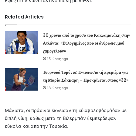
Εφές στην Κωνσταντινούπολη με 95-81.
Related Articles
30 χρόνια από το χρυσό του Κακλαμανάκη στην
Ατλάντα: «Ευλογημένος που οι άνθρωποι μού
χαμογελούν»
15 ώρες ago
Τουρνουά Τορόντο: Εντυπωσιακή πρεμιέρα για
τη Μαρία Σάκκαρη – Προκρίνεται στους «32»
18 ώρες ago
Μάλιστα, οι πράσινοι έκλεισαν τη «διαβολοβδομάδα» με
διπλή νίκη, καθώς μετά τη Βιλερμπάν ξεμπέρδεψαν
εύκολα και από την Τουρκία.