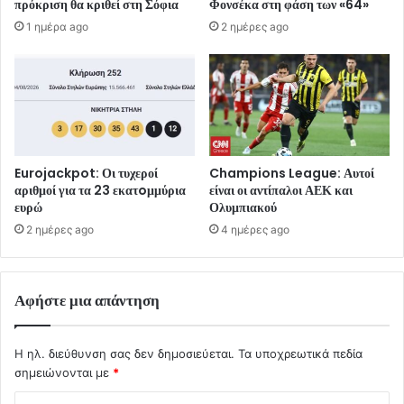
πρόκριση θα κριθεί στη Σόφια
Φονσέκα στη φάση των «64»
1 ημέρα ago
2 ημέρες ago
Eurojackpot: Οι τυχεροί
Champions League: Αυτοί
αριθμοί για τα 23 εκατoμμύρια
είναι οι αντίπαλοι ΑΕΚ και
ευρώ
Ολυμπιακού
2 ημέρες ago
4 ημέρες ago
Αφήστε μια απάντηση
Η ηλ. διεύθυνση σας δεν δημοσιεύεται.
Τα υποχρεωτικά πεδία
σημειώνονται με
*