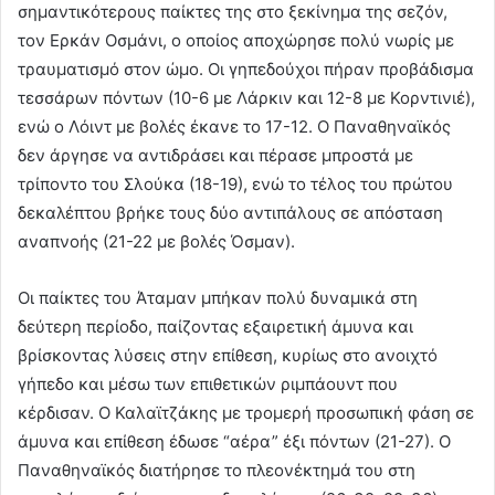
σημαντικότερους παίκτες της στο ξεκίνημα της σεζόν,
τον Ερκάν Οσμάνι, ο οποίος αποχώρησε πολύ νωρίς με
τραυματισμό στον ώμο. Οι γηπεδούχοι πήραν προβάδισμα
τεσσάρων πόντων (10-6 με Λάρκιν και 12-8 με Κορντινιέ),
ενώ ο Λόιντ με βολές έκανε το 17-12. Ο Παναθηναϊκός
δεν άργησε να αντιδράσει και πέρασε μπροστά με
τρίποντο του Σλούκα (18-19), ενώ το τέλος του πρώτου
δεκαλέπτου βρήκε τους δύο αντιπάλους σε απόσταση
αναπνοής (21-22 με βολές Όσμαν).
Οι παίκτες του Άταμαν μπήκαν πολύ δυναμικά στη
δεύτερη περίοδο, παίζοντας εξαιρετική άμυνα και
βρίσκοντας λύσεις στην επίθεση, κυρίως στο ανοιχτό
γήπεδο και μέσω των επιθετικών ριμπάουντ που
κέρδισαν. Ο Καλαϊτζάκης με τρομερή προσωπική φάση σε
άμυνα και επίθεση έδωσε “αέρα” έξι πόντων (21-27). Ο
Παναθηναϊκός διατήρησε το πλεονέκτημά του στη