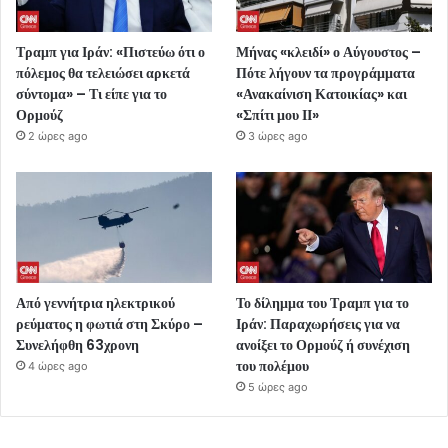
Τραμπ για Ιράν: «Πιστεύω ότι ο
Μήνας «κλειδί» ο Αύγουστος –
πόλεμος θα τελειώσει αρκετά
Πότε λήγουν τα προγράμματα
σύντομα» – Τι είπε για το
«Ανακαίνιση Κατοικίας» και
Ορμούζ
«Σπίτι μου ΙΙ»
2 ώρες ago
3 ώρες ago
Από γεννήτρια ηλεκτρικού
Το δίλημμα του Τραμπ για το
ρεύματος η φωτιά στη Σκύρο –
Ιράν: Παραχωρήσεις για να
Συνελήφθη 63χρονη
ανοίξει το Ορμούζ ή συνέχιση
του πολέμου
4 ώρες ago
5 ώρες ago