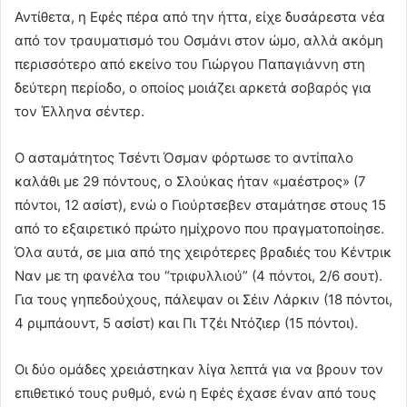
Αντίθετα, η Εφές πέρα από την ήττα, είχε δυσάρεστα νέα
από τον τραυματισμό του Οσμάνι στον ώμο, αλλά ακόμη
περισσότερο από εκείνο του Γιώργου Παπαγιάννη στη
δεύτερη περίοδο, ο οποίος μοιάζει αρκετά σοβαρός για
τον Έλληνα σέντερ.
Ο ασταμάτητος Τσέντι Όσμαν φόρτωσε το αντίπαλο
καλάθι με 29 πόντους, ο Σλούκας ήταν «μαέστρος» (7
πόντοι, 12 ασίστ), ενώ ο Γιούρτσεβεν σταμάτησε στους 15
από το εξαιρετικό πρώτο ημίχρονο που πραγματοποίησε.
Όλα αυτά, σε μια από της χειρότερες βραδιές του Κέντρικ
Ναν με τη φανέλα του “τριφυλλιού” (4 πόντοι, 2/6 σουτ).
Για τους γηπεδούχους, πάλεψαν οι Σέιν Λάρκιν (18 πόντοι,
4 ριμπάουντ, 5 ασίστ) και Πι Τζέι Ντόζιερ (15 πόντοι).
Οι δύο ομάδες χρειάστηκαν λίγα λεπτά για να βρουν τον
επιθετικό τους ρυθμό, ενώ η Εφές έχασε έναν από τους